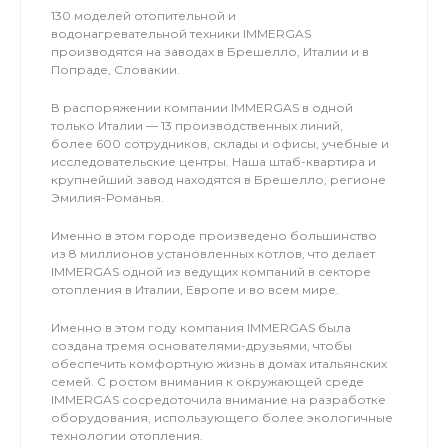
130 моделей отопительной и
водонагревательной техники IMMERGAS
производятся на заводах в Брешелло, Италии и в
Попраде, Словакии.
В распоряжении компании IMMERGAS в одной
только Италии — 13 производственных линий,
более 600 сотрудников, склады и офисы, учебные и
исследовательские центры. Наша штаб-квартира и
крупнейший завод находятся в Брешелло, регионе
Эмилия-Романья.
Именно в этом городе произведено большинство
из 8 миллионов установленных котлов, что делает
IMMERGAS одной из ведущих компаний в секторе
отопления в Италии, Европе и во всем мире.
Именно в этом году компания IMMERGAS была
создана тремя основателями-друзьями, чтобы
обеспечить комфортную жизнь в домах итальянских
семей. С ростом внимания к окружающей среде
IMMERGAS сосредоточила внимание на разработке
оборудования, использующего более экологичные
технологии отопления.