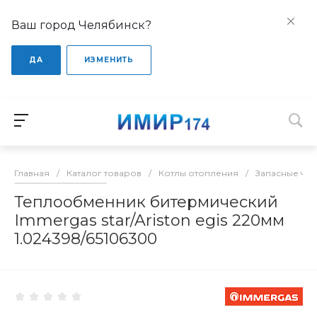
Ваш город Челябинск?
ДА
ИЗМЕНИТЬ
Главная
/
Каталог товаров
/
Котлы отопления
/
Запасные час
Теплообменник битермический
Immergas star/Ariston egis 220мм
1.024398/65106300