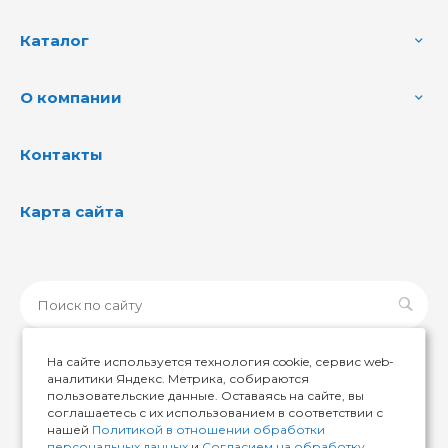
Каталог
О компании
Контакты
Карта сайта
На сайте используется технология cookie, сервис web-
аналитики Яндекс. Метрика, собираются
пользовательские данные. Оставаясь на сайте, вы
© 2026 ИМИР174, Все права защищены
соглашаетесь с их использованием в соответствии с
нашей
Политикой в отношении обработки
персональных данных
и
Согласием на обработку