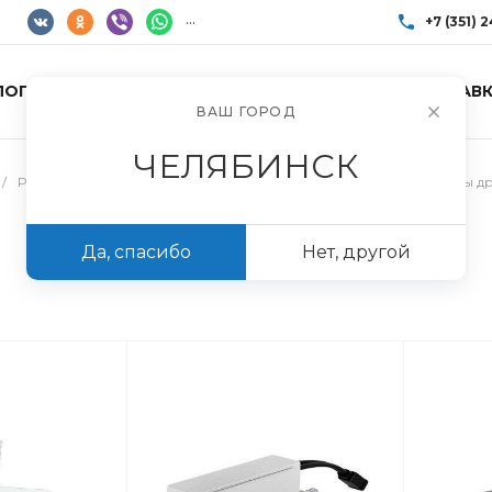
...
+7 (351) 
ЛОГ ТОВАРОВ
УСЛУГИ
АКЦИИ
ДОСТАВК
+7 (351) 248-85
ВАШ ГОРОД
г. Челябинск, Пр
Пн-Пт: 10:00–17:0
ЧЕЛЯБИНСК
info@imir174.ru
/
Расходные материалы для монтажа кондиционеров
/
Помпы д
Да, спасибо
Нет, другой