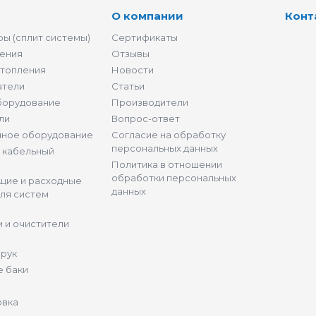
О компании
Конт
ы (сплит системы)
Сертификаты
ения
Отзывы
отопления
Новости
атели
Статьи
борудование
Производители
ли
Вопрос-ответ
нное оборудование
Согласие на обработку
персональных данных
и кабельный
Политика в отношении
обработки персональных
щие и расходные
данных
ля систем
 и очистители
 рук
 баки
овка