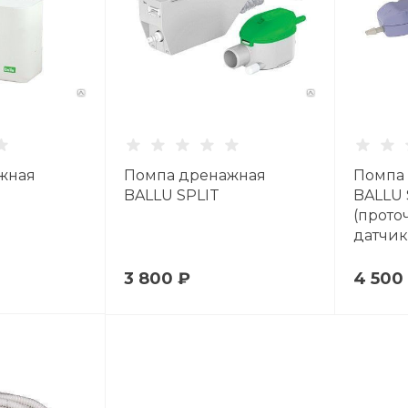
жная
Помпа дренажная
Помпа
BALLU SPLIT
BALLU 
(прото
датчик
3 800 ₽
4 500