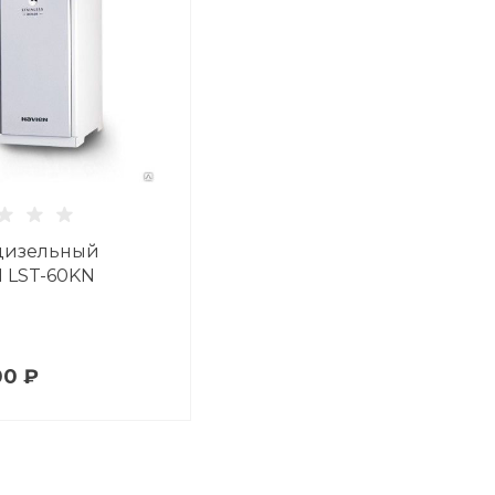
дизельный
 LST-60KN
00 ₽