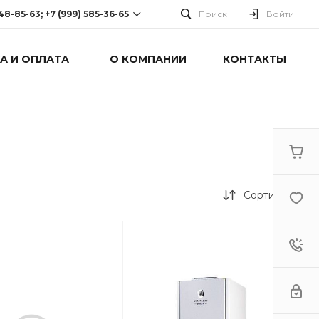
248-85-63; +7 (999) 585-36-65
Поиск
Войти
А И ОПЛАТА
О КОМПАНИИ
КОНТАКТЫ
-63; +7 (999) 585-36-65
оспект Победы, дом 238
0 Cб-Вс: Выходной
Сортировка