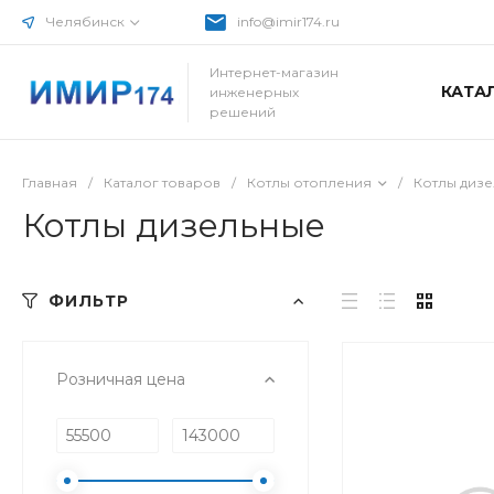
Челябинск
info@imir174.ru
Интернет-магазин
КАТА
инженерных
решений
Главная
/
Каталог товаров
/
Котлы отопления
/
Котлы диз
Котлы дизельные
ФИЛЬТР
Розничная цена