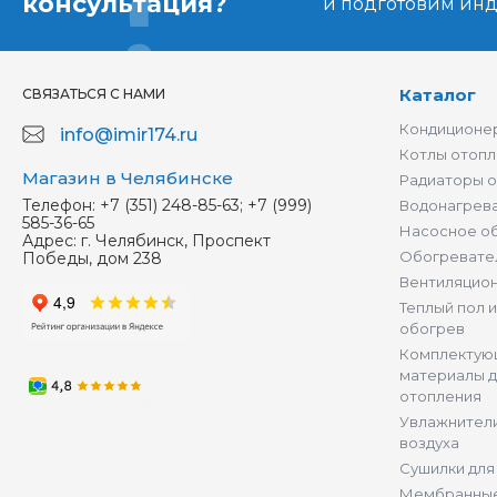
консультация?
и подготовим ин
Каталог
СВЯЗАТЬСЯ С НАМИ
Кондиционер
info@imir174.ru
Котлы отопл
Магазин в Челябинске
Радиаторы 
Телефон:
+7 (351) 248-85-63; +7 (999)
Водонагрев
585-36-65
Насосное о
Адрес:
г. Челябинск, Проспект
Обогревате
Победы, дом 238
Вентиляцио
Теплый пол 
обогрев
Комплектую
материалы д
отопления
Увлажнители
воздуха
Сушилки для
Мембранные