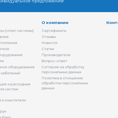
дивидуальное предложение!
О компании
Конт
ы (сплит системы)
Сертификаты
ения
Отзывы
отопления
Новости
атели
Статьи
борудование
Производители
ли
Вопрос-ответ
нное оборудование
Согласие на обработку
персональных данных
и кабельный
Политика в отношении
обработки персональных
щие и расходные
данных
ля систем
 и очистители
 рук
 баки