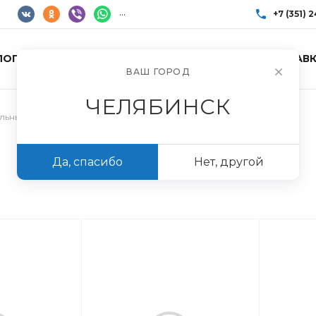
...
+7 (351) 
ЛОГ ТОВАРОВ
УСЛУГИ
АКЦИИ
ДОСТАВК
+7 (351) 248-85
ВАШ ГОРОД
г. Челябинск, Пр
Пн-Пт: 10:00–17:0
ЧЕЛЯБИНСК
info@imir174.ru
ельные
Да, спасибо
Нет, другой