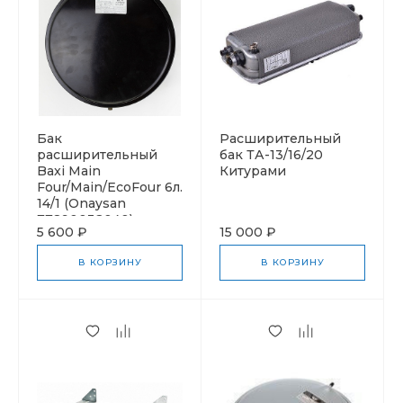
Бак
Расширительный
расширительный
бак ТА-13/16/20
Baxi Main
Китурами
Four/Main/EcoFour 6л.
14/1 (Onaysan
77890032040)
5 600 ₽
15 000 ₽
5663880/5693920
В КОРЗИНУ
В КОРЗИНУ