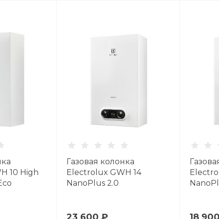
нка
Газовая колонка
Газова
H 10 High
Electrolux GWH 14
Electr
Eco
NanoPlus 2.0
NanoPl
23 600 ₽
18 90