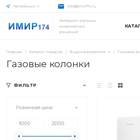
Челябинск
info@imir174.ru
Интернет-магазин
КАТА
инженерных
решений
Главная
/
Каталог товаров
/
Водонагреватели
/
Газовые в
Газовые колонки
ФИЛЬТР
Розничная цена