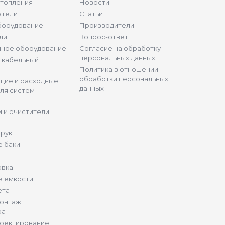
отопления
Новости
атели
Статьи
борудование
Производители
ли
Вопрос-ответ
нное оборудование
Согласие на обработку
персональных данных
и кабельный
Политика в отношении
обработки персональных
щие и расходные
данных
ля систем
 и очистители
 рук
 баки
овка
е емкости
ета
монтаж
ра
роектирование