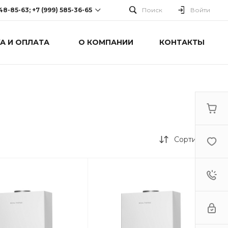
248-85-63; +7 (999) 585-36-65
Поиск
Войти
А И ОПЛАТА
О КОМПАНИИ
КОНТАКТЫ
-63; +7 (999) 585-36-65
оспект Победы, дом 238
0 Cб-Вс: Выходной
Сортировка