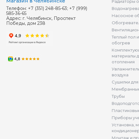
Магазин в Челябинске
Радиаторы 
Телефон:
+7 (351) 248-85-63; +7 (999)
Водонагрев
585-36-65
Насосное о
Адрес:
г. Челябинск, Проспект
Обогревате
Победы, дом 238
Вентиляцио
Теплый пол 
обогрев
Комплектую
материалы д
отопления
Увлажнители
воздуха
Сушилки для
Мембранные
Трубы
Водоподгот
Пластиковы
Приборы уч
Установка, 
кондиционе
Монтаж и п