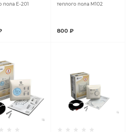
о пола E-201
теплого пола M102
₽
800 ₽