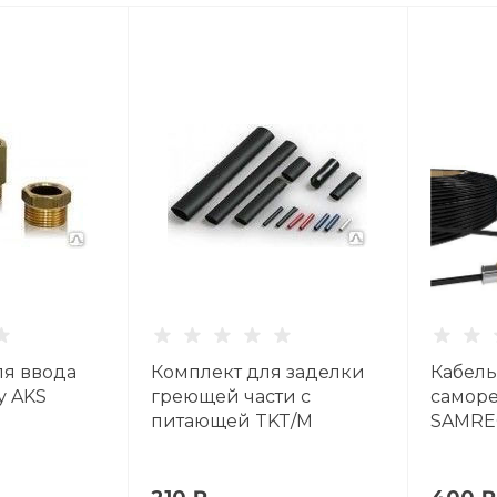
ля ввода
Комплект для заделки
Кабель
у AKS
греющей части с
самор
питающей TKT/M
SAMRE