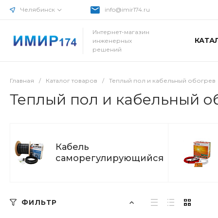
Челябинск
info@imir174.ru
Интернет-магазин
КАТА
инженерных
решений
Главная
/
Каталог товаров
/
Теплый пол и кабельный обогрев
Теплый пол и кабельный о
Кабель
саморегулирующийся
ФИЛЬТР