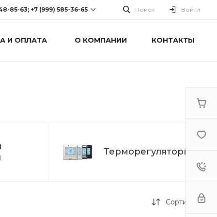
248-85-63; +7 (999) 585-36-65
Поиск
Войти
А И ОПЛАТА
О КОМПАНИИ
КОНТАКТЫ
-63; +7 (999) 585-36-65
оспект Победы, дом 238
0 Cб-Вс: Выходной
й
Терморегуляторы
л
Сортировка