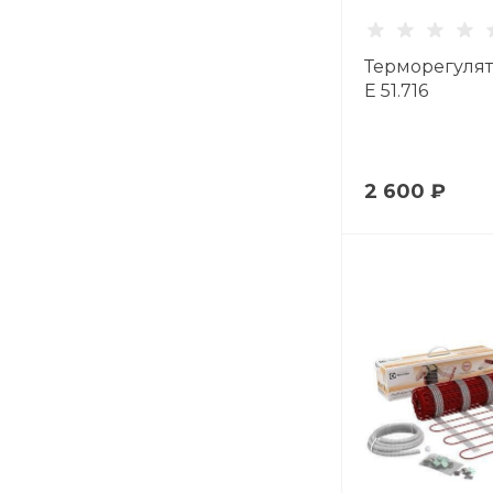
Терморегуля
Е 51.716
2 600 ₽