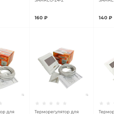
SAMREG-24-2
SAMREG
160 ₽
140 ₽
ор для
Терморегулятор для
Термор