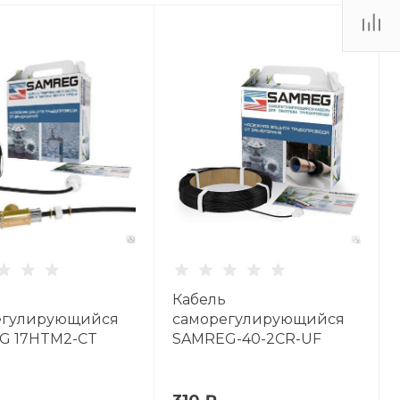
Кабель
егулирующийся
саморегулирующийся
G 17HTM2-CT
SAMREG-40-2CR-UF