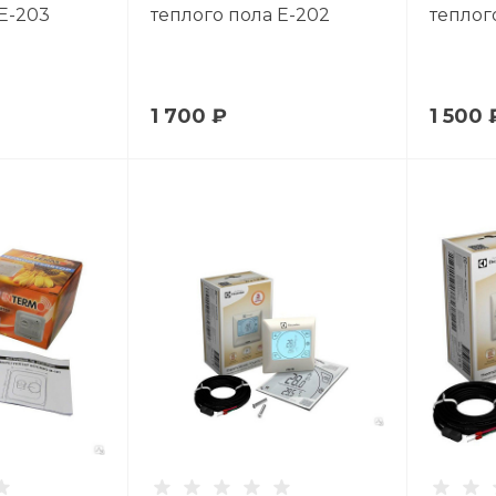
E-203
теплого пола E-202
теплог
1 700 ₽
1 500 