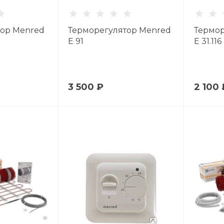
тор Menred
Терморегулятор Menred
Термор
Е 91
Е 31.116
3 500 ₽
2 100 