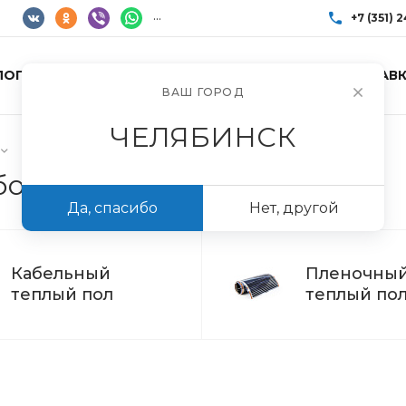
...
+7 (351) 
ЛОГ ТОВАРОВ
УСЛУГИ
АКЦИИ
ДОСТАВК
+7 (351) 248-85
ВАШ ГОРОД
г. Челябинск, Пр
Пн-Пт: 10:00–17:0
ЧЕЛЯБИНСК
info@imir174.ru
богрев
Да, спасибо
Нет, другой
Кабельный
Пленочны
теплый пол
теплый по