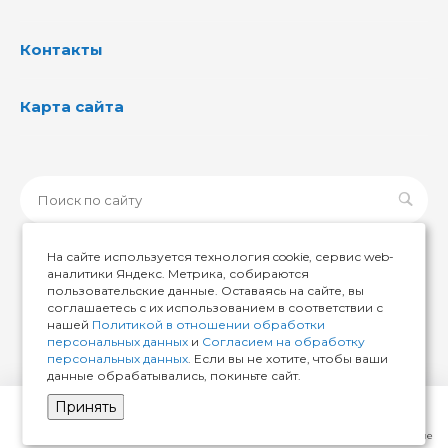
Контакты
Карта сайта
На сайте используется технология cookie, сервис web-
аналитики Яндекс. Метрика, собираются
пользовательские данные. Оставаясь на сайте, вы
© 2026 ИМИР174, Все права защищены
соглашаетесь с их использованием в соответствии с
нашей
Политикой в отношении обработки
персональных данных
и
Согласием на обработку
персональных данных
. Если вы не хотите, чтобы ваши
данные обрабатывались, покиньте сайт.
Принять
Главная
Кабинет
Корзина
Избранные
Сравнение