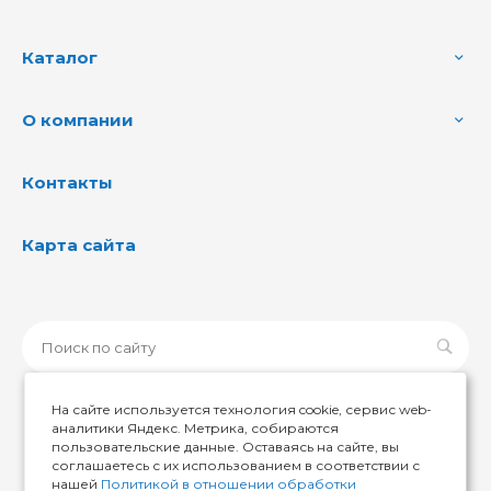
Каталог
О компании
Контакты
Карта сайта
На сайте используется технология cookie, сервис web-
аналитики Яндекс. Метрика, собираются
пользовательские данные. Оставаясь на сайте, вы
© 2026 ИМИР174, Все права защищены
соглашаетесь с их использованием в соответствии с
нашей
Политикой в отношении обработки