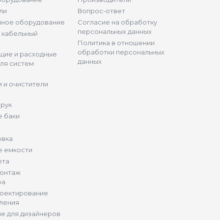
ли
Вопрос-ответ
нное оборудование
Согласие на обработку
персональных данных
и кабельный
Политика в отношении
обработки персональных
щие и расходные
данных
ля систем
 и очистители
 рук
 баки
овка
е емкости
ета
монтаж
ра
роектирование
ления
е для дизайнеров