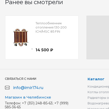
Ранее вы смотрели
Теплообменник
отопления 130-200
ICH/MSC 85 FIN
14 500 ₽
Каталог
СВЯЗАТЬСЯ С НАМИ
Кондиционер
info@imir174.ru
Котлы отопл
Магазин в Челябинске
Радиаторы 
Телефон:
+7 (351) 248-85-63; +7 (999)
Водонагрев
585-36-65
Насосное о