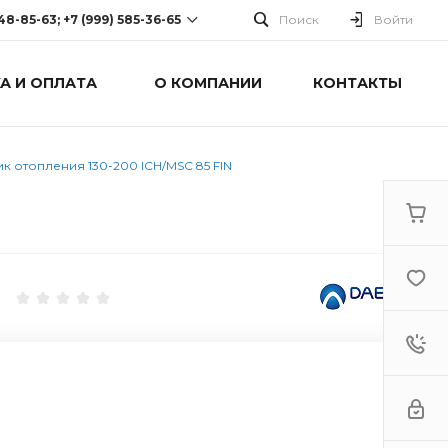
248-85-63; +7 (999) 585-36-65
Поиск
Войти
А И ОПЛАТА
О КОМПАНИИ
КОНТАКТЫ
-63; +7 (999) 585-36-65
оспект Победы, дом 238
0 Cб-Вс: Выходной
 отопления 130-200 ICH/MSC 85 FIN