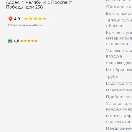
Адрес:
г. Челябинск, Проспект
Обогревате
Победы, дом 238
Вентиляцио
Теплый пол 
обогрев
Комплектую
материалы д
отопления
Увлажнители
воздуха
Сушилки для
Мембранные
Трубы
Водоподгот
Пластиковы
Приборы уч
Установка, 
кондиционе
Монтаж и п
систем отоп
Предложени