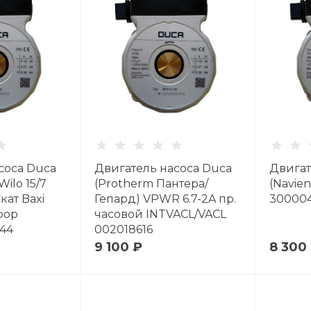
соса Duca
Двигатель насоса Duca
Двигат
Wilo 15/7
(Protherm Пантера/
(Navie
кат Baxi
Гепард) VPWR 6.7-2A пр.
300004
фор
часовой INTVACL/VACL
044
002018616
9 100 ₽
8 300