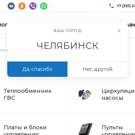
...
+7 (351) 
ЛОГ ТОВАРОВ
УСЛУГИ
АКЦИИ
ДОСТАВК
+7 (351) 248-85
ВАШ ГОРОД
г. Челябинск, Пр
Пн-Пт: 10:00–17:0
ЧЕЛЯБИНСК
info@imir174.ru
асти для котлов
Да, спасибо
Нет, другой
Теплообменник
Циркуляц
ГВС
насосы
Платы и блоки
Пульты
управления
управлени