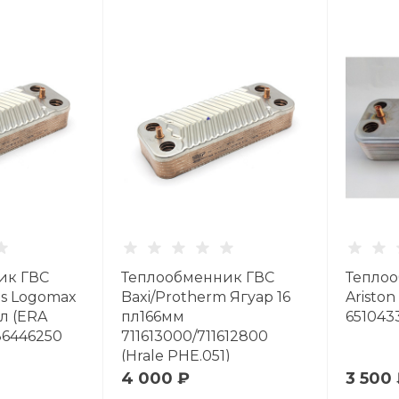
ик ГВС
Теплообменник ГВС
Тепло
s Logomax
Baxi/Protherm Ягуар 16
Ariston
л (ERA
пл166мм
6510433
86446250
711613000/711612800
(Hrale PHE.051)
4 000 ₽
3 500