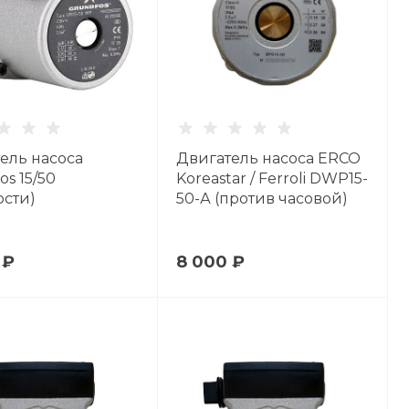
ель насоса
Двигатель насоса ERCO
os 15/50
Koreastar / Ferroli DWP15-
ости)
50-А (против часовой)
 ₽
8 000 ₽