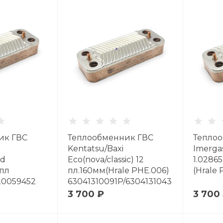
ик ГВС
Теплообменник ГВС
Тепло
Kentatsu/Baxi
Imerga
rd
Eco(nova/classic) 12
1.02865
 пл
пл.160мм(Hrale PHE.006)
(Hrale
20059452
63041310091P/6304131043
9)
3 700 ₽
3 700