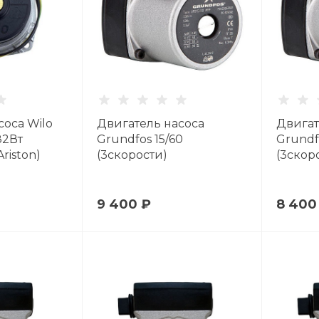
соса Wilo
Двигатель насоса
Двигат
82Вт
Grundfos 15/60
Grundf
Ariston)
(3скорости)
(3скор
9 400 ₽
8 400