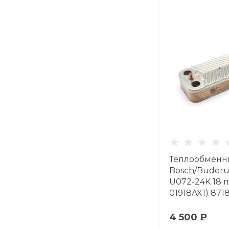
Теплообменн
Bosch/Buderu
U072-24K 18 п
01918AX1) 871
4 500 ₽