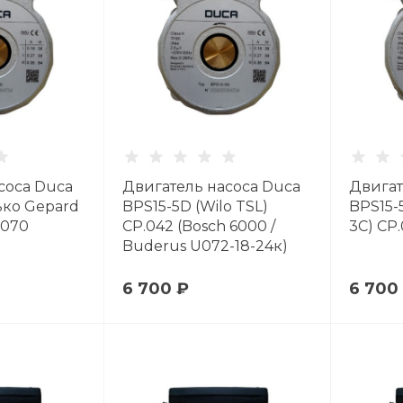
соса Duca
Двигатель насоса Duca
Двигат
ько Gepard
BPS15-5D (Wilo TSL)
BPS15-5
.070
CP.042 (Bosch 6000 /
3C) CP
Buderus U072-18-24к)
6 700 ₽
6 700