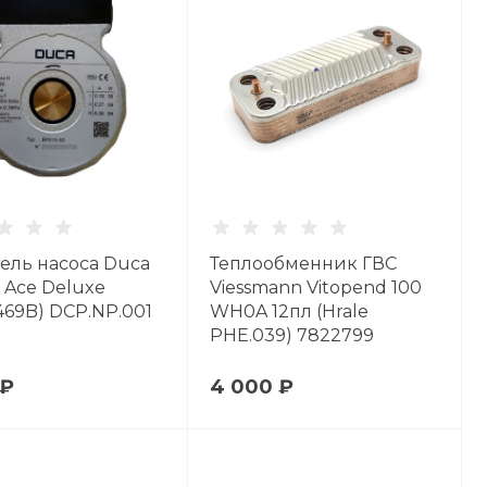
ель насоса Duca
Теплообменник ГВС
n Ace Deluxe
Viessmann Vitopend 100
69B) DCP.NP.001
WH0A 12пл (Hrale
PHE.039) 7822799
 ₽
4 000 ₽