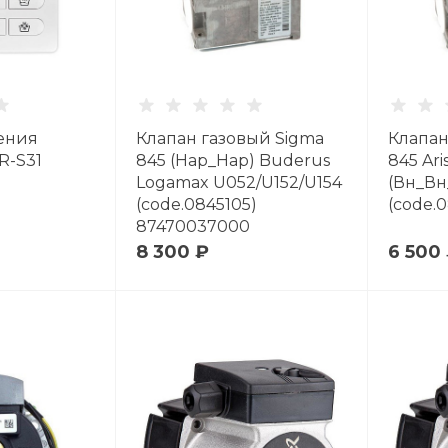
ения
Клапан газовый Sigma
Клапан
R-S31
845 (Нар_Нар) Buderus
845 Ari
Logamax U052/U152/U154
(Вн_Вн
(code.0845105)
(code.
87470037000
8 300 ₽
6 500