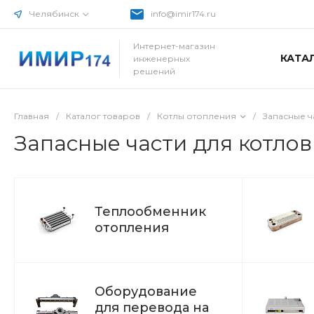
Челябинск
info@imir174.ru
Интернет-магазин
КАТА
инженерных
решений
Главная
/
Каталог товаров
/
Котлы отопления
/
Запасные ч
Запасные части для котлов
Теплообменник
отопления
Оборудование
для перевода на