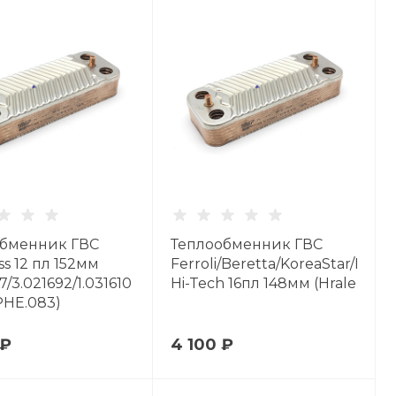
обменник ГВС
Теплообменник ГВС
ss 12 пл 152мм
Ferroli/Beretta/KoreaStar/Elect
7/3.021692/1.031610
Hi-Tech 16пл 148мм (Hrale PHE.
 PHE.083)
 ₽
4 100 ₽