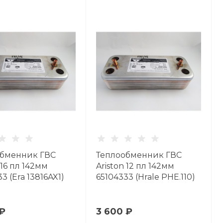
обменник ГВС
Теплообменник ГВС
 16 пл 142мм
Ariston 12 пл 142мм
3 (Era 13816AX1)
65104333 (Hrale PHE.110)
 ₽
3 600 ₽