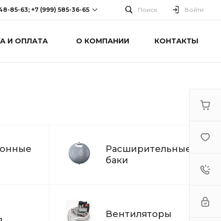
248-85-63; +7 (999) 585-36-65
Поиск
Войти
А И ОПЛАТА
О КОМПАНИИ
КОНТАКТЫ
-63; +7 (999) 585-36-65
оспект Победы, дом 238
0 Cб-Вс: Выходной
ионные
Расширительные
баки
Вентиляторы
я