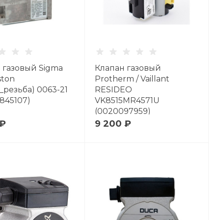
 газовый Sigma
Клапан газовый
ston
Protherm / Vaillant
_резьба) 0063-21
RESIDEO
0845107)
VK8515MR4571U
(0020097959)
(0020039188)
 ₽
9 200 ₽
0020049296