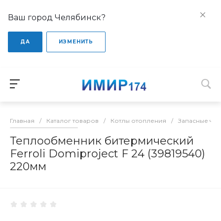
Ваш город Челябинск?
ДА
ИЗМЕНИТЬ
Главная
/
Каталог товаров
/
Котлы отопления
/
Запасные час
Теплообменник битермический
Ferroli Domiproject F 24 (39819540)
220мм