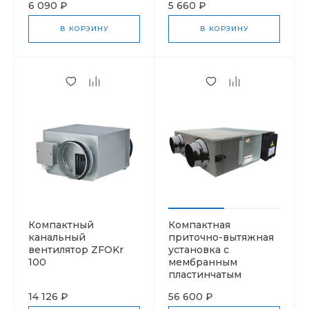
6 090 ₽
5 660 ₽
В КОРЗИНУ
В КОРЗИНУ
Компактный
Компактная
канальный
приточно-вытяжная
вентилятор ZFOKr
установка с
100
мембранным
пластинчатым
рекуператором
14 126 ₽
56 600 ₽
ROYAL Clima SOFFIO