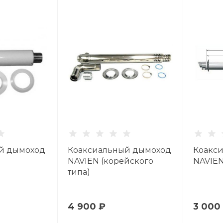
й дымоход
Коаксиальный дымоход
Коакс
NAVIEN (корейского
NAVIEN
типа)
4 900 ₽
3 000