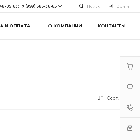
248-85-63; +7 (999) 585-36-65
Поиск
Войти
А И ОПЛАТА
О КОМПАНИИ
КОНТАКТЫ
-63; +7 (999) 585-36-65
оспект Победы, дом 238
0 Cб-Вс: Выходной
Сортировка