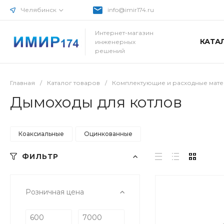
Челябинск
info@imir174.ru
Интернет-магазин
КАТА
инженерных
решений
Главная
/
Каталог товаров
/
Комплектующие и расходные мате
Дымоходы для котлов
Коаксиальные
Оцинкованные
ФИЛЬТР
Розничная цена