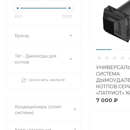
600
7000
Бренд
Тег - Дымоходы для
котлов
УНИВЕРСАЛ
СИСТЕМА
ДЫМОУДАЛЕ
СБРОСИТЬ ФИЛЬТР
КОТЛОВ СЕР
«ПАТРИОТ» 16
DIRECT 16-20
7 000 ₽
Кондиционеры (сплит
системы)
Котлы отопления