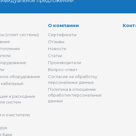
дивидуальное предложение!
О компании
Конт
ы (сплит системы)
Сертификаты
ения
Отзывы
отопления
Новости
атели
Статьи
борудование
Производители
ли
Вопрос-ответ
нное оборудование
Согласие на обработку
персональных данных
и кабельный
Политика в отношении
обработки персональных
щие и расходные
данных
ля систем
 и очистители
 рук
 баки