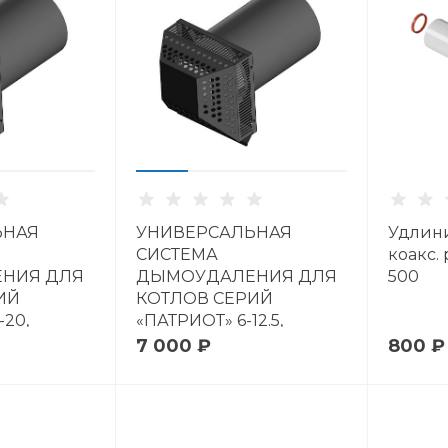
ЬНАЯ
УНИВЕРСАЛЬНАЯ
Удлин
СИСТЕМА
коакс. 
НИЯ ДЛЯ
ДЫМОУДАЛЕНИЯ ДЛЯ
500
ИЙ
КОТЛОВ СЕРИЙ
-20,
«ПАТРИОТ» 6-12.5,
DIRECT 10-12
7 000 ₽
800 ₽