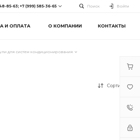
248-85-63; +7 (999) 585-36-65
Поиск
Войти
А И ОПЛАТА
О КОМПАНИИ
КОНТАКТЫ
-63; +7 (999) 585-36-65
оспект Победы, дом 238
0 Cб-Вс: Выходной
дули для систем кондиционирования
Сортировка