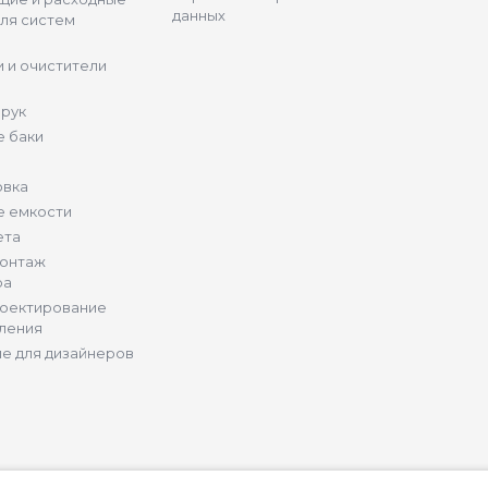
данных
ля систем
 и очистители
 рук
 баки
овка
е емкости
ета
монтаж
ра
роектирование
ления
е для дизайнеров