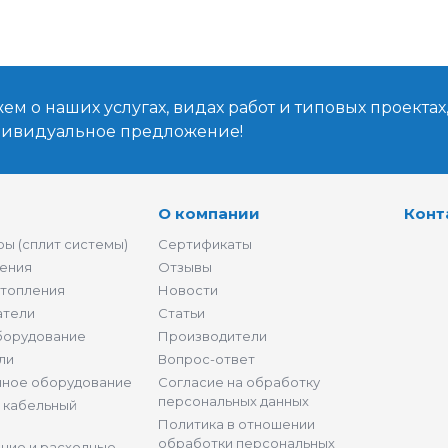
м о наших услугах, видах работ и типовых проектах
дивидуальное предложение!
О компании
Конт
ы (сплит системы)
Сертификаты
ения
Отзывы
отопления
Новости
атели
Статьи
борудование
Производители
ли
Вопрос-ответ
нное оборудование
Согласие на обработку
персональных данных
и кабельный
Политика в отношении
обработки персональных
щие и расходные