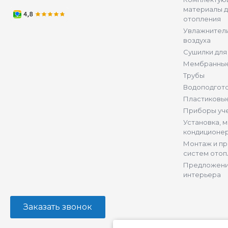
материалы д
отопления
Увлажнители
воздуха
Сушилки для
Мембранные
Трубы
Водоподгот
Пластиковы
Приборы уч
Установка, 
кондиционе
Монтаж и п
систем отоп
Предложени
интерьера
Заказать звонок