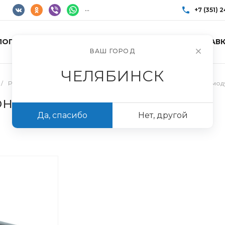
...
+7 (351) 
ЛОГ ТОВАРОВ
УСЛУГИ
АКЦИИ
ДОСТАВК
+7 (351) 248-85
ВАШ ГОРОД
г. Челябинск, Пр
Пн-Пт: 10:00–17:0
ЧЕЛЯБИНСК
info@imir174.ru
/
Расходные материалы для монтажа кондиционеров
/
WI-FI мо
кондиционирования
Да, спасибо
Нет, другой