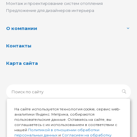
Монтаж и проектирование систем отопления
Предложение для дизайнеров интерьера
О компании
Контакты
Карта сайта
На сайте используется технология cookie, сервис web-
аналитики Яндекс. Метрика, собираются
пользовательские данные. Оставаясь на сайте, вы
© 2026 ИМИР174, Все права защищены
соглашаетесь с их использованием в соответствии с
нашей
Политикой в отношении обработки
персональных данных
и
Согласием на обработку