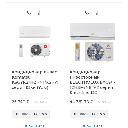
Кондиционер инверторный
Кондиционер
Kentatsu
инверторный
KSGYK21HZRN1/KSRYK21HZRN1
ELECTROLUX EACS/I-
серия Юки (Yuki)
12HSM/N8_V2 серия
Smartline DC
25 740 ₽
44 361.30 ₽
33 000 ₽
50 990 ₽
0
12
:
56
0
12
:
56
дней
дней
В КОРЗИНУ
В КОРЗИНУ