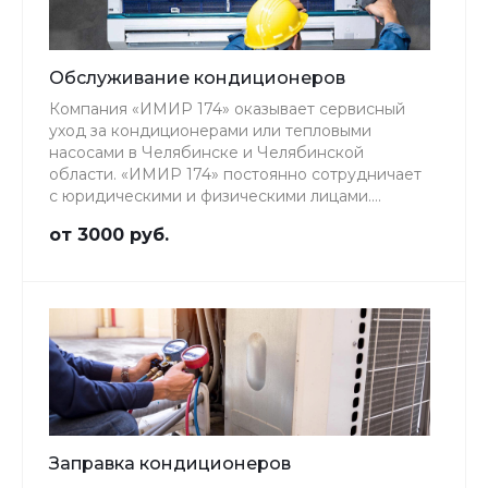
Обслуживание кондиционеров
Компания «ИМИР 174» оказывает сервисный
уход за кондиционерами или тепловыми
насосами в Челябинске и Челябинской
области. «ИМИР 174» постоянно сотрудничает
с юридическими и физическими лицами.
Компания предоставляет абонентское
от 3000 руб.
обслуживание офисам, общепиту, гостиницам,
фабрикам, заводам, ТРК, аптекам и школам.
Заправка кондиционеров