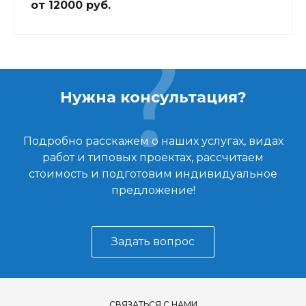
от 12000 руб.
климатического оборудования. Работаем под
ключ: от помощи при выборе агрегата до его
сервисного обслуживания.
Нужна консультация?
Подробно расскажем о наших услугах, видах
работ и типовых проектах, рассчитаем
стоимость и подготовим индивидуальное
предложение!
Задать вопрос
СВЯЗАТЬСЯ С НАМИ