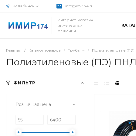
Челябинск
info@imir174.ru
Интернет-магазин
КАТА
инженерных
решений
Главная
/
Каталог товаров
/
Трубы
/
Полиэтиленовые (ПЭ)
Полиэтиленовые (ПЭ) ПНД
ФИЛЬТР
Розничная цена