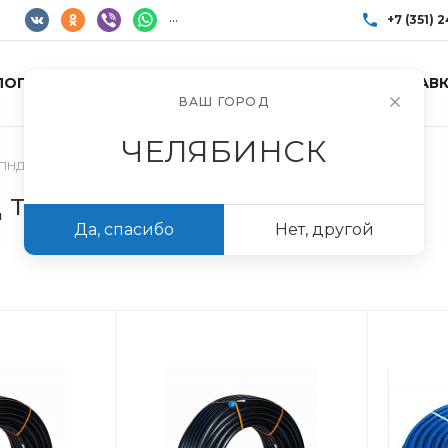
...
+7 (351) 
ЛОГ ТОВАРОВ
УСЛУГИ
АКЦИИ
ДОСТАВК
+7 (351) 248-85
ВАШ ГОРОД
г. Челябинск, Пр
Пн-Пт: 10:00–17:0
ЧЕЛЯБИНСК
info@imir174.ru
 ПНД трубы
 трубы
Да, спасибо
Нет, другой