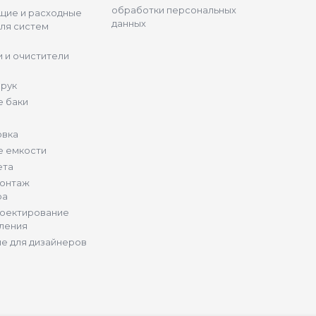
обработки персональных
щие и расходные
данных
ля систем
 и очистители
 рук
 баки
овка
е емкости
ета
монтаж
ра
роектирование
ления
е для дизайнеров