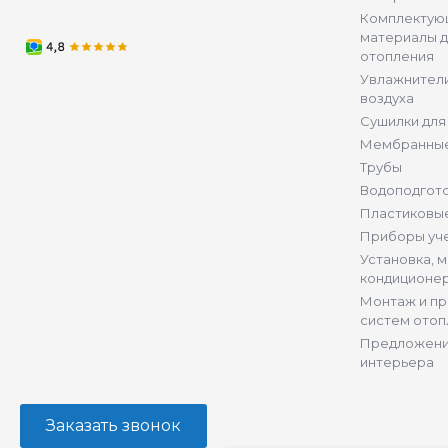
Комплектую
материалы д
отопления
Увлажнители
воздуха
Сушилки для
Мембранные
Трубы
Водоподгот
Пластиковы
Приборы уч
Установка, 
кондиционе
Монтаж и п
систем отоп
Предложени
интерьера
Заказать звонок