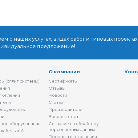
м о наших услугах, видах работ и типовых проектах
дивидуальное предложение!
О компании
Конт
ы (сплит системы)
Сертификаты
ения
Отзывы
отопления
Новости
атели
Статьи
борудование
Производители
ли
Вопрос-ответ
нное оборудование
Согласие на обработку
персональных данных
и кабельный
Политика в отношении