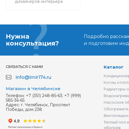
дизайнеров интерьера
Нужна
Подробно расскаже
консультация?
и подготовим ин
Каталог
СВЯЗАТЬСЯ С НАМИ
Кондиционер
info@imir174.ru
Котлы отопл
Магазин в Челябинске
Радиаторы 
Телефон:
+7 (351) 248-85-63; +7 (999)
Водонагрев
585-36-65
Насосное о
Адрес:
г. Челябинск, Проспект
Обогревате
Победы, дом 238
Вентиляцио
Теплый пол 
обогрев