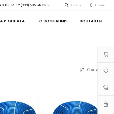
248-85-63; +7 (999) 585-36-65
Поиск
Войти
А И ОПЛАТА
О КОМПАНИИ
КОНТАКТЫ
-63; +7 (999) 585-36-65
оспект Победы, дом 238
0 Cб-Вс: Выходной
Сортировка