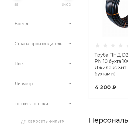
55
6400
Бренд
Страна-производитель
Труба ПНД D2
PN 10 бухта 10
Цвет
Джилекс Хит 
бухтами)
Диаметр
4 200 ₽
Толщина стенки
Персонал
СБРОСИТЬ ФИЛЬТР