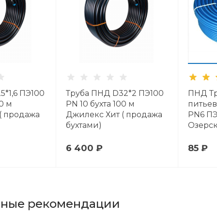
5*1,6 ПЭ100
Труба ПНД D32*2 ПЭ100
ПНД Тр
0 м
PN 10 бухта 100 м
питьев
( продажа
Джилекс Хит ( продажа
PN6 ПЭ
бухтами)
Озерск
6 400 ₽
85 ₽
ьные рекомендации