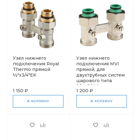
Узел нижнего
Узел нижнего
подключения Royal
подключения MVI
Thermo прямой
прямой, для
½"х3/4"EK
двухтрубных систем
шарового типа
3/4"x3/4" (под
1 150 ₽
1 200 ₽
плоскость)
В КОРЗИНУ
В КОРЗИНУ