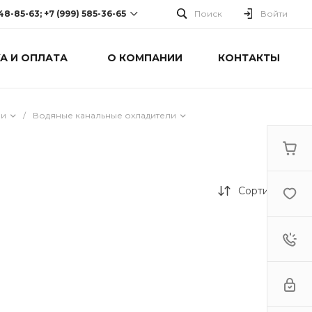
248-85-63; +7 (999) 585-36-65
Поиск
Войти
А И ОПЛАТА
О КОМПАНИИ
КОНТАКТЫ
-63; +7 (999) 585-36-65
оспект Победы, дом 238
0 Cб-Вс: Выходной
ли
/
Водяные канальные охладители
Сортировка