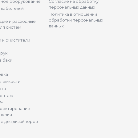
нное оборудование
Согласие на обработку
персональных данных
и кабельный
Политика в отношении
обработки персональных
щие и расходные
данных
ля систем
 и очистители
 рук
 баки
овка
е емкости
ета
монтаж
ра
роектирование
ления
е для дизайнеров