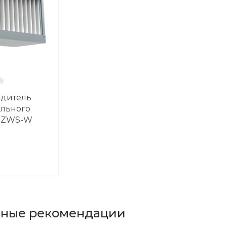
адитель
ольного
N ZWS-W
ьные рекомендации