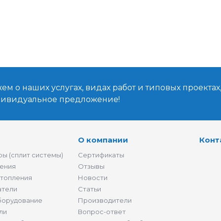
м о наших услугах, видах работ и типовых проектах
дивидуальное предложение!
О компании
Конт
ы (сплит системы)
Сертификаты
ения
Отзывы
отопления
Новости
атели
Статьи
борудование
Производители
ли
Вопрос-ответ