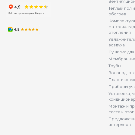
Вентиляцио
Теплый пол 
обогрев
Комплектую
материалы д
отопления
Увлажнители
воздуха
Сушилки для
Мембранные
Трубы
Водоподгот
Пластиковы
Приборы уч
Установка, 
кондиционе
Монтаж и п
систем отоп
Предложени
интерьера