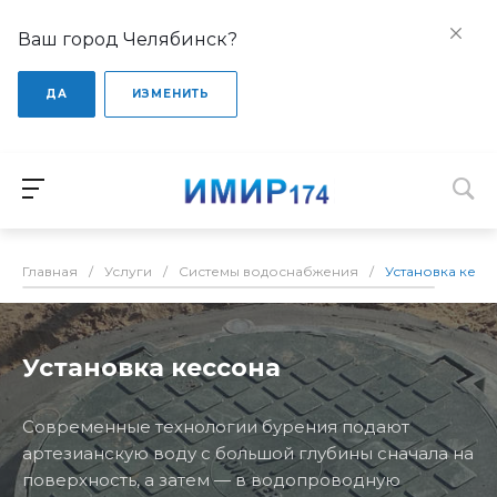
Ваш город Челябинск?
ДА
ИЗМЕНИТЬ
Главная
/
Услуги
/
Системы водоснабжения
/
Установка кесс
Установка кессона
Современные технологии бурения подают
артезианскую воду с большой глубины сначала на
поверхность, а затем — в водопроводную