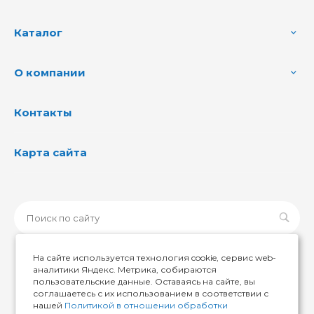
Каталог
О компании
Контакты
Карта сайта
На сайте используется технология cookie, сервис web-
аналитики Яндекс. Метрика, собираются
пользовательские данные. Оставаясь на сайте, вы
© 2026 ИМИР174, Все права защищены
соглашаетесь с их использованием в соответствии с
нашей
Политикой в отношении обработки