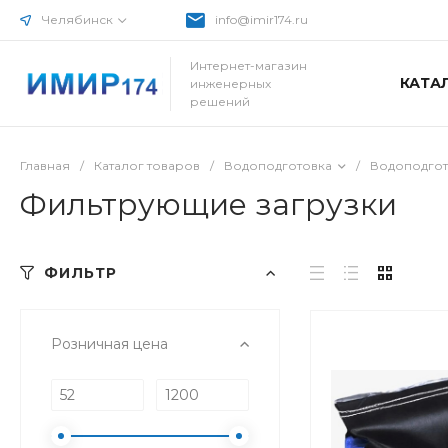
Челябинск
info@imir174.ru
Интернет-магазин
КАТА
инженерных
решений
Главная
/
Каталог товаров
/
Водоподготовка
/
Водоподго
Фильтрующие загрузки
ФИЛЬТР
Розничная цена