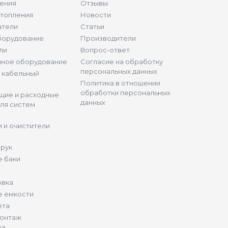
ения
Отзывы
отопления
Новости
атели
Статьи
борудование
Производители
ли
Вопрос-ответ
нное оборудование
Согласие на обработку
персональных данных
и кабельный
Политика в отношении
обработки персональных
щие и расходные
данных
ля систем
 и очистители
 рук
 баки
овка
е емкости
ета
монтаж
ра