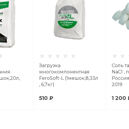
Загрузка
Соль т
ания
многокомпонентная
NaCl ,
шок,20л,
FeroSoft-L (1мешок,8,33л
Россия
, 6,7кг)
2019
510 ₽
1 200 