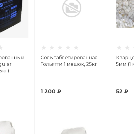
ированный
Соль таблетированная
Кварце
gular
Тольятти 1 мешок, 25кг
5мм (1 
5кг)
1 200 ₽
52 ₽