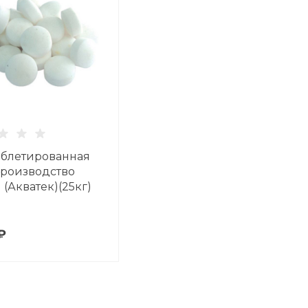
аблетированная
 производство
 (Акватек)(25кг)
₽