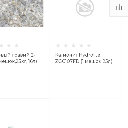
вый гравий 2-
Катионит Hydrolite
мешок,25кг, 16л)
ZGC107FD (1 мешок 25л)