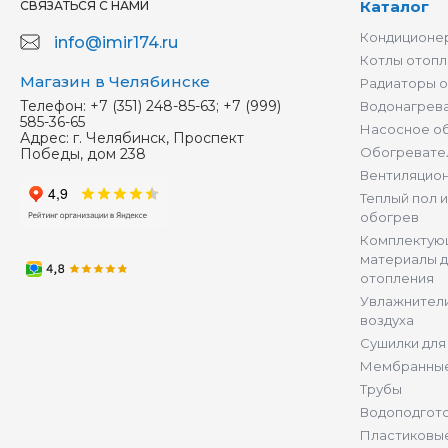
Каталог
СВЯЗАТЬСЯ С НАМИ
Кондиционер
info@imir174.ru
Котлы отопл
Магазин в Челябинске
Радиаторы 
Телефон:
+7 (351) 248-85-63; +7 (999)
Водонагрев
585-36-65
Насосное о
Адрес:
г. Челябинск, Проспект
Обогревате
Победы, дом 238
Вентиляцио
Теплый пол 
обогрев
Комплектую
материалы д
отопления
Увлажнители
воздуха
Сушилки для
Мембранные
Трубы
Водоподгот
Пластиковы