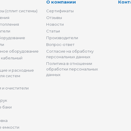
О компании
Конт
ы (сплит системы)
Сертификаты
ения
Отзывы
отопления
Новости
атели
Статьи
борудование
Производители
ли
Вопрос-ответ
нное оборудование
Согласие на обработку
персональных данных
и кабельный
Политика в отношении
обработки персональных
щие и расходные
данных
ля систем
 и очистители
 рук
 баки
овка
е емкости