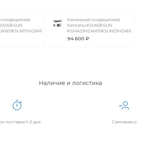
й кондиционер
Канальный кондиционер
 KSMA/KSUN
Kentatsu KSMA/KSUN
AN1/1/KSUN70HZAN1
KSMA53HZAN1/1/KSUN53HZAN1
94 600 ₽
Наличие и логистика
к поставки 1–3 дня
Самовывоз