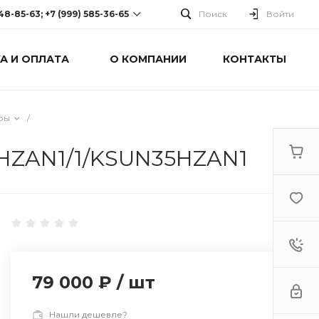
248-85-63; +7 (999) 585-36-65
Поиск
Войти
А И ОПЛАТА
О КОМПАНИИ
КОНТАКТЫ
-63; +7 (999) 585-36-65
оспект Победы, дом 238
0 Cб-Вс: Выходной
ры
/
HZAN1/1/KSUN35HZAN1
79 000 ₽
/
шт
Нашли дешевле?