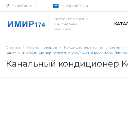
Челябинск
info@imir174.ru
Интернет-магазин
КАТА
инженерных
решений
Главная
/
Каталог товаров
/
Кондиционеры (сплит системы)
Канальный кондиционер Kentatsu KSMA/KSUN KSMA35HZAN1/1/KSUN
Канальный кондиционер K