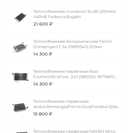
Теплообменник основной 32 кВт (290мм)
VARME Federica Bugatti
21 600 ₽
Теплообменник битермический Ferroli
Domiproject F 24 (39819540) 220мм
14 300 ₽
Теплообменник первичный Baxi
Fourtech/EcoFour- 240 (5692530 5677660)
270мм
14 300 ₽
Теплообменник первичный
Ariston/Immergas/Ferroli Diva/Fondital 225мм
(Медный) 65106297/1.035442
15 800 ₽
Теплообменник первичный NAVIEN Atmo