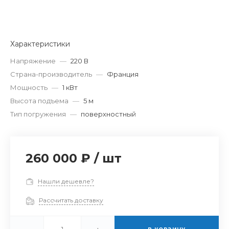
Характеристики
Напряжение
—
220 В
Страна-производитель
—
Франция
Мощность
—
1 кВт
Высота подъема
—
5 м
Тип погружения
—
поверхностный
260 000 ₽
/
шт
Нашли дешевле?
Рассчитать доставку