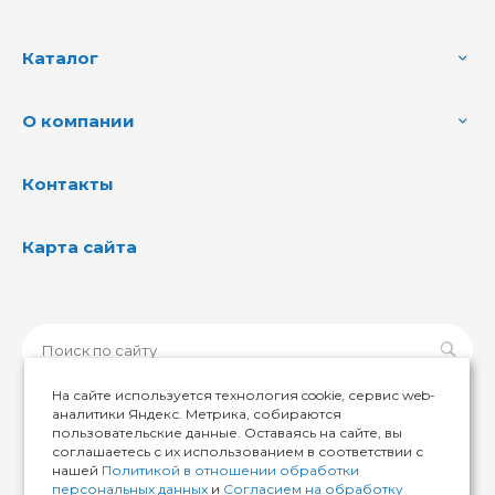
Каталог
О компании
Контакты
Карта сайта
На сайте используется технология cookie, сервис web-
аналитики Яндекс. Метрика, собираются
пользовательские данные. Оставаясь на сайте, вы
соглашаетесь с их использованием в соответствии с
© 2026 ИМИР174, Все права защищены
нашей
Политикой в отношении обработки
персональных данных
и
Согласием на обработку