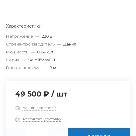
Характеристики
Напряжение
—
220 В
Страна-производитель
—
Дания
Мощность
—
0.64 кВт
Серия
—
Sololift2 WC-1
Высота подъема
—
8 м
49 500 ₽
/
шт
Нашли дешевле?
Рассчитать доставку