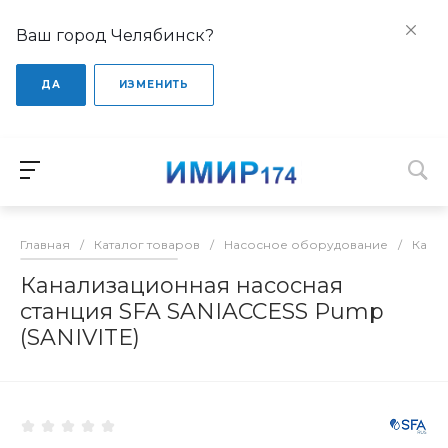
Ваш город Челябинск?
ДА
ИЗМЕНИТЬ
Главная
/
Каталог товаров
/
Насосное оборудование
/
Кана
Канализационная насосная
станция SFA SANIACCESS Pump
(SANIVITE)