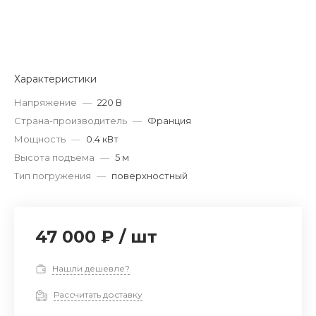
Характеристики
Напряжение
—
220 В
Страна-производитель
—
Франция
Мощность
—
0.4 кВт
Высота подъема
—
5 м
Тип погружения
—
поверхностный
47 000 ₽
/
шт
Нашли дешевле?
Рассчитать доставку