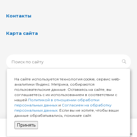
Контакты
Карта сайта
На сайте используется технология cookie, сервис web-
аналитики Яндекс. Метрика, собираются
пользовательские данные. Оставаясь на сайте, вы
© 2026 ИМИР174, Все права защищены
соглашаетесь с их использованием в соответствии с
нашей
Политикой в отношении обработки
персональных данных
и
Согласием на обработку
персональных данных
. Если вы не хотите, чтобы ваши
данные обрабатывались, покиньте сайт.
Принять
Главная
Кабинет
Корзина
Избранные
Сравнение