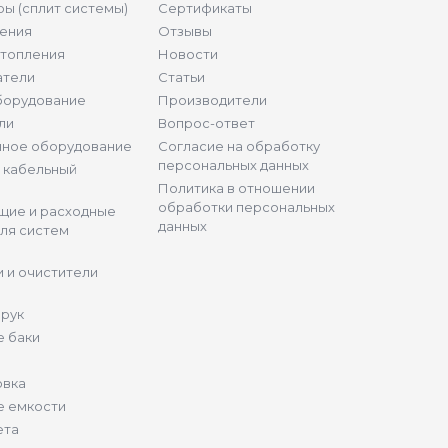
ы (сплит системы)
Сертификаты
ения
Отзывы
отопления
Новости
атели
Статьи
борудование
Производители
ли
Вопрос-ответ
нное оборудование
Согласие на обработку
персональных данных
и кабельный
Политика в отношении
обработки персональных
щие и расходные
данных
ля систем
 и очистители
 рук
 баки
овка
е емкости
ета