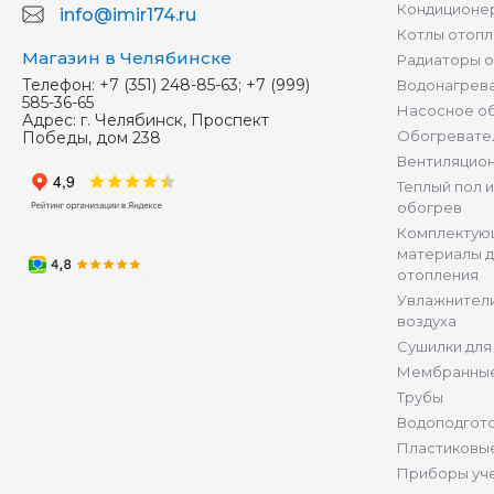
Кондиционер
info@imir174.ru
Котлы отопл
Магазин в Челябинске
Радиаторы 
Телефон:
+7 (351) 248-85-63; +7 (999)
Водонагрев
585-36-65
Насосное о
Адрес:
г. Челябинск, Проспект
Обогревате
Победы, дом 238
Вентиляцио
Теплый пол 
обогрев
Комплектую
материалы д
отопления
Увлажнители
воздуха
Сушилки для
Мембранные
Трубы
Водоподгот
Пластиковы
Приборы уч