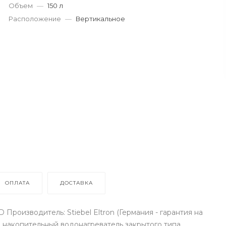
Объем
—
150 л
Расположение
—
Вертикальное
ОПЛАТА
ДОСТАВКА
 Производитель: Stiebel Eltron (Германия - гарантия на
ый накопительный водонагреватель закрытого типа