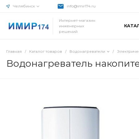
Челябинск
info@imir174.ru
Интернет-магазин
КАТА
инженерных
решений
Главная
/
Каталог товаров
/
Водонагреватели
/
Электриче
Водонагреватель накопител