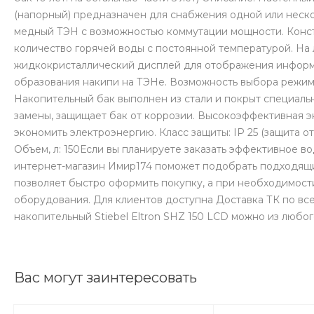
(напорный) предназначен для снабжения одной или неско
медный ТЭН с возможностью коммутации мощности. Конст
количество горячей воды с постоянной температурой. Н
жидкокристаллический дисплей для отображения информ
образования накипи на ТЭНе. Возможность выбора режима
Накопительный бак выполнен из стали и покрыт специаль
замены, защищает бак от коррозии. Высокоэффективная э
экономить электроэнергию. Класс защиты: IP 25 (защита от
Объем, л: 150Если вы планируете заказать эффективное 
интернет-магазин Имир174 поможет подобрать подходящи
позволяет быстро оформить покупку, а при необходимос
оборудования. Для клиентов доступна Доставка ТК по все
накопительный Stiebel Eltron SHZ 150 LCD можно из любог
Вас могут заинтересовать