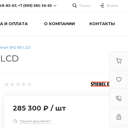
248-85-63; +7 (999) 585-36-65
Поиск
Войти
А И ОПЛАТА
О КОМПАНИИ
КОНТАКТЫ
-63; +7 (999) 585-36-65
оспект Победы, дом 238
0 Cб-Вс: Выходной
ltron SHZ 150 LCD
 LCD
285 300 ₽
/
шт
Нашли дешевле?