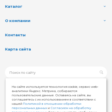
Каталог
О компании
Контакты
Карта сайта
На сайте используется технология cookie, сервис web-
аналитики Яндекс. Метрика, собираются
пользовательские данные. Оставаясь на сайте, вы
© 2026 ИМИР174, Все права защищены
соглашаетесь с их использованием в соответствии с
нашей
Политикой в отношении обработки
персональных данных
и
Согласием на обработку