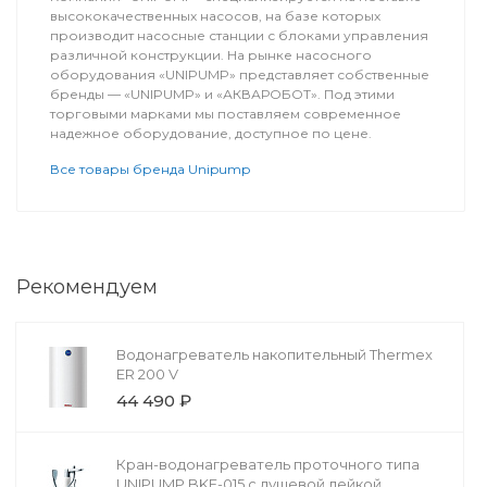
высококачественных насосов, на базе которых
производит насосные станции с блоками управления
различной конструкции. На рынке насосного
оборудования «UNIPUMP» представляет собственные
бренды — «UNIPUMP» и «АКВАРОБОТ». Под этими
торговыми марками мы поставляем современное
надежное оборудование, доступное по цене.
Все товары бренда Unipump
Рекомендуем
Водонагреватель накопительный Thermex
ER 200 V
44 490 ₽
Кран-водонагреватель проточного типа
UNIPUMP BKF-015 с душевой лейкой