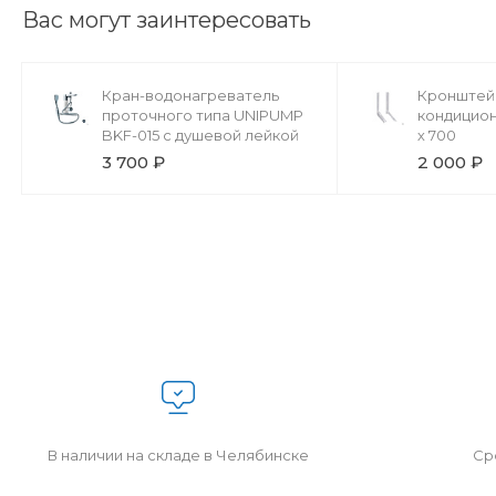
Вас могут заинтересовать
Кран-водонагреватель
Кронштей
проточного типа UNIPUMP
кондицион
BKF-015 с душевой лейкой
х 700
3 700 ₽
2 000 ₽
В наличии на складе в Челябинске
Сро