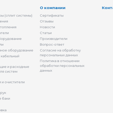
О компании
Конт
ы (сплит системы)
Сертификаты
ения
Отзывы
отопления
Новости
атели
Статьи
борудование
Производители
ли
Вопрос-ответ
нное оборудование
Согласие на обработку
персональных данных
и кабельный
Политика в отношении
обработки персональных
щие и расходные
данных
ля систем
 и очистители
 рук
 баки
овка