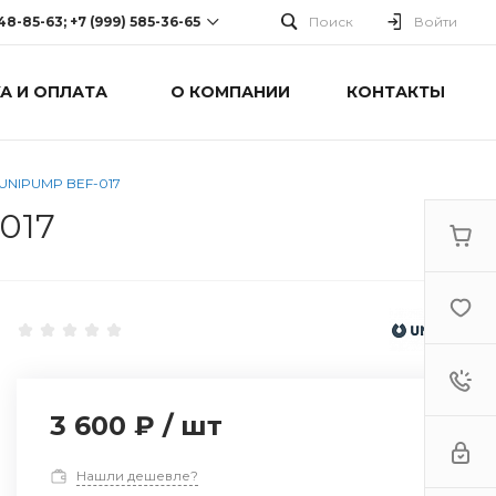
248-85-63; +7 (999) 585-36-65
Поиск
Войти
А И ОПЛАТА
О КОМПАНИИ
КОНТАКТЫ
-63; +7 (999) 585-36-65
оспект Победы, дом 238
0 Cб-Вс: Выходной
 UNIPUMP BEF-017
017
3 600 ₽
/
шт
Нашли дешевле?