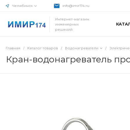
Челябинск
info@imir174.ru
Интернет-магазин
КАТА
инженерных
решений
Главная
/
Каталог товаров
/
Водонагреватели
/
Электриче
Кран-водонагреватель про