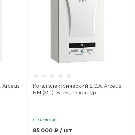
. Arceus
Котел электрический E.C.A. Arceus
HM (MT) 18 кВт, 2х контур
В наличии
85 000 ₽
/
шт