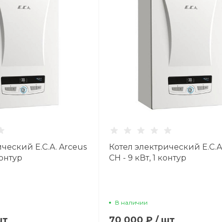
ческий E.C.A. Arceus
Котел электрический E.C.A
контур
CH - 9 кВт, 1 контур
В наличии
шт
70 000 ₽
/
шт