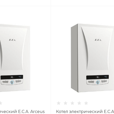
ческий E.C.A. Arceus
Котел электрический E.C.A