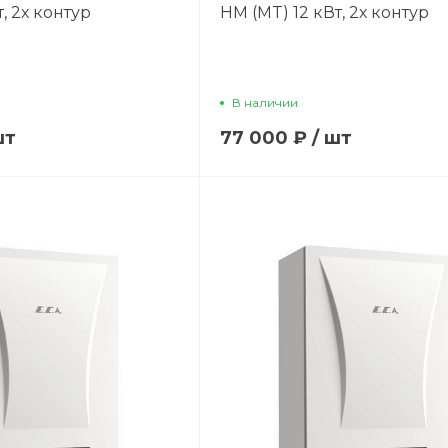
, 2х контур
HM (MT) 12 кВт, 2х контур
В наличии
шт
77 000 ₽
/
шт