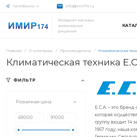
Челябинск
info@imir174.ru
Интернет-магазин
КАТА
инженерных
решений
Главная
/
О компании
/
Производители
/
Климатическая техн
Климатическая техника E.C
ФИЛЬТР
Розничная цена
E.C.A. – это брен
которая осуществл
группу входит 14 
1957 году, наша к
Германии. Сегодня 