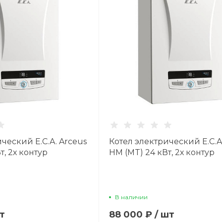
ческий E.C.A. Arceus
Котел электрический E.C.A
т, 2х контур
HM (MT) 24 кВт, 2х контур
В наличии
т
88 000 ₽
/
шт