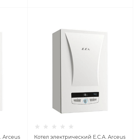
. Arceus
Котел электрический E.C.A. Arceus