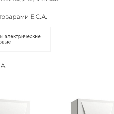
товарами E.C.A.
лы электрические
овые
.A.