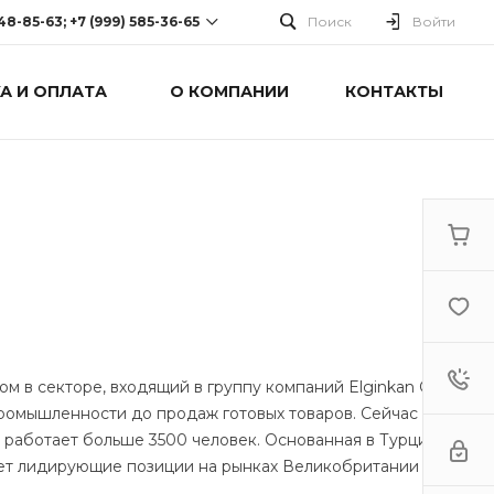
248-85-63; +7 (999) 585-36-65
Поиск
Войти
А И ОПЛАТА
О КОМПАНИИ
КОНТАКТЫ
-63; +7 (999) 585-36-65
оспект Победы, дом 238
0 Cб-Вс: Выходной
ом в секторе, входящий в группу компаний Elginkan Group,
ромышленности до продаж готовых товаров. Сейчас в эту
де работает больше 3500 человек. Основанная в Турции в
ает лидирующие позиции на рынках Великобритании и