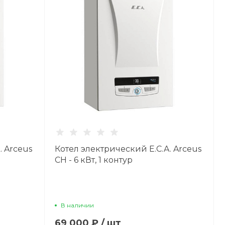
. Arceus
Котел электрический E.C.A. Arceus
CH - 6 кВт, 1 контур
В наличии
69 000 ₽
/
шт