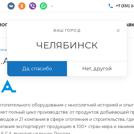
...
+7 (351) 
ЛОГ ТОВАРОВ
УСЛУГИ
АКЦИИ
ДОСТАВК
+7 (351) 248-85
ВАШ ГОРОД
г. Челябинск, Пр
Пн-Пт: 10:00–17:0
ЧЕЛЯБИНСК
info@imir174.ru
ика E.C.A.
.A.
Да, спасибо
Нет, другой
д отопительного оборудования с многолетней историей и опыт
яет полный цикл производства: от продуктов добывающей п
заводов и 21 компания в сфере отопления и строительства, г
омпания экспортирует продукцию в 100+ стран мира и заним
E.C.A. выходит на рынок России.