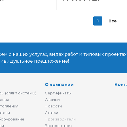
1
Все
м о наших услугах, видах работ и типовых проектах
дивидуальное предложение!
О компании
Конт
ы (сплит системы)
Сертификаты
ения
Отзывы
отопления
Новости
атели
Статьи
борудование
Производители
ли
Вопрос-ответ