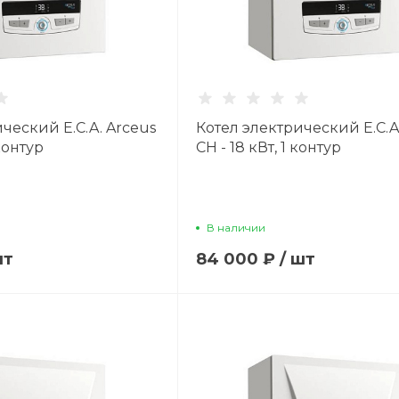
ческий E.C.A. Arceus
Котел электрический E.C.A
 контур
CH - 18 кВт, 1 контур
В наличии
шт
84 000 ₽
/
шт