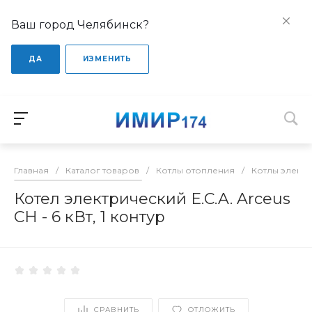
Ваш город Челябинск?
ДА
ИЗМЕНИТЬ
Главная
/
Каталог товаров
/
Котлы отопления
/
Котлы элект
Котел электрический E.C.A. Arceus
CH - 6 кВт, 1 контур
СРАВНИТЬ
ОТЛОЖИТЬ