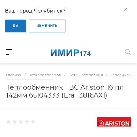
Ваш город Челябинск?
ДА
ИЗМЕНИТЬ
Главная
/
Каталог товаров
/
Котлы отопления
/
Запасные час
Теплообменник ГВС Ariston 16 пл
142мм 65104333 (Era 13816AX1)