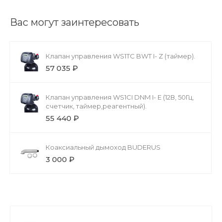
Вас могут заинтересовать
Клапан управления WS1TC BWT I- Z (таймер).
57 035 ₽
Клапан управления WS1CI DNM I- E (12В, 50Гц,
счетчик, таймер,реагентный).
55 440 ₽
Коаксиальный дымоход BUDERUS
3 000 ₽