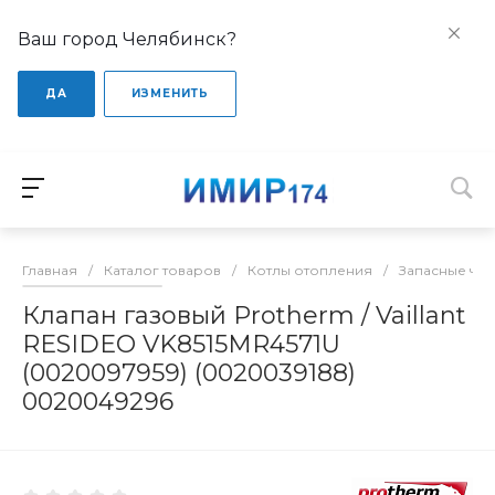
Ваш город Челябинск?
ДА
ИЗМЕНИТЬ
Главная
/
Каталог товаров
/
Котлы отопления
/
Запасные час
Клапан газовый Protherm / Vaillant
RESIDEO VK8515MR4571U
(0020097959) (0020039188)
0020049296