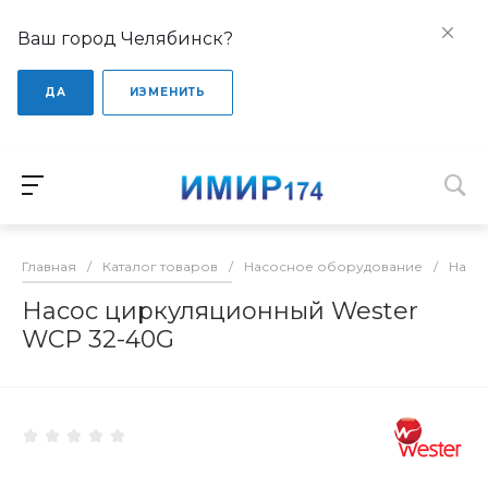
Ваш город Челябинск?
ДА
ИЗМЕНИТЬ
Главная
/
Каталог товаров
/
Насосное оборудование
/
Насо
Насос циркуляционный Wester
WCP 32-40G