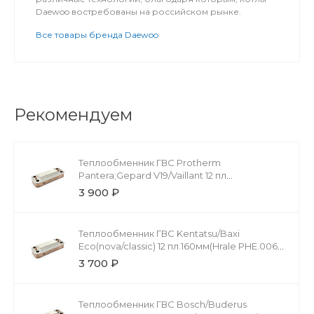
Daewoo востребованы на российском рынке.
Все товары бренда Daewoo
Рекомендуем
Теплообменник ГВС Protherm
Pantera;Gepard V19/Vaillant 12 пл
20038572/0020059452 (Hrale PHE.029)
3 900 ₽
Теплообменник ГВС Kentatsu/Baxi
Eco(nova/classic) 12 пл.160мм(Hrale PHE.006)
63041310091P/6304131043
3 700 ₽
Теплообменник ГВС Bosch/Buderus