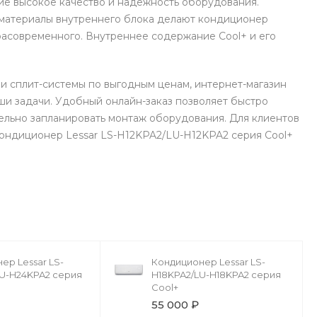
е высокое качество и надежность оборудования.
 материалы внутреннего блока делают кондиционер
расовременного. Внутреннее содержание Cool+ и его
и сплит-системы по выгодным ценам, интернет-магазин
и задачи. Удобный онлайн-заказ позволяет быстро
ельно запланировать монтаж оборудования. Для клиентов
 Кондиционер Lessar LS-H12KPA2/LU-H12KPA2 серия Cool+
ер Lessar LS-
Кондиционер Lessar LS-
U-H24KPA2 серия
H18KPA2/LU-H18KPA2 серия
Cool+
55 000 ₽