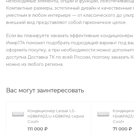
необходимые элементы, опции и функции, обеспечивающи
Компактные размеры, эстетичный дизайн и качественные
уместным в любом интерьере — от классического до ульт
внешний вид представляют собой гармоничное целое.
Если вы планируете заказать эффективные кондиционеры 
Имир174 поможет подобрать подходящий вариант под ваш
оформить покупку, а при необходимости можно дополнит
доступна Доставка ТК по всей России, поэтому заказать
можно из любого региона.
Вас могут заинтересовать
Кондиционер Lessar LS-
Кондицион
H28KPA2/LU-H28KPA2 серия
H24KPA2/L
Cool+
Cool+
111 000 ₽
71 000 ₽