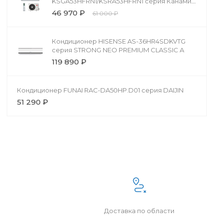
KSGA53HFRN1/KSRA53HFRN1 серия Канами
R32 (Kanami R32)
46 970 ₽
61 000 ₽
Кондиционер HISENSE AS-36HR4SDKVTG
серия STRONG NEO PREMIUM CLASSIC A
119 890 ₽
Кондиционер FUNAI RAC-DA50HP.D01 серия DAIJIN
51 290 ₽
Доставка по области