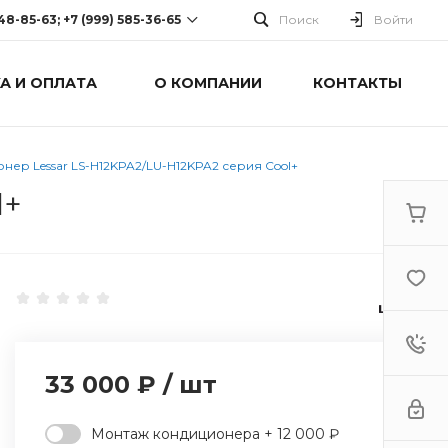
248-85-63; +7 (999) 585-36-65
Поиск
Войти
А И ОПЛАТА
О КОМПАНИИ
КОНТАКТЫ
-63; +7 (999) 585-36-65
оспект Победы, дом 238
0 Cб-Вс: Выходной
нер Lessar LS-H12KPA2/LU-H12KPA2 серия Cool+
l+
33 000 ₽
/
шт
Монтаж кондиционера + 12 000 ₽