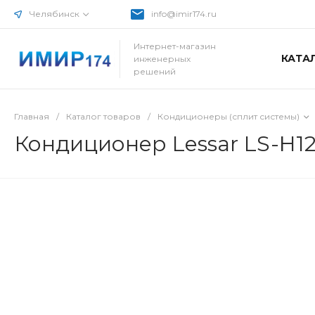
Челябинск
info@imir174.ru
Интернет-магазин
КАТА
инженерных
решений
Главная
/
Каталог товаров
/
Кондиционеры (сплит системы)
Кондиционер Lessar LS-H1