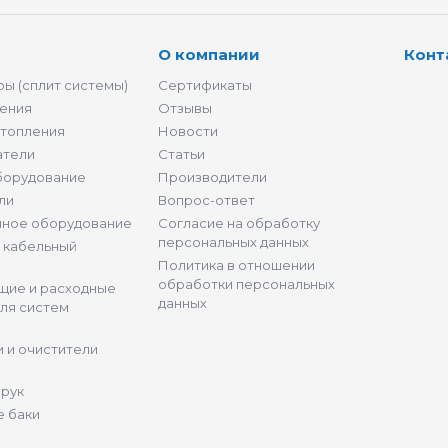
О компании
Конт
ы (сплит системы)
Сертификаты
ения
Отзывы
отопления
Новости
атели
Статьи
борудование
Производители
ли
Вопрос-ответ
нное оборудование
Согласие на обработку
персональных данных
и кабельный
Политика в отношении
обработки персональных
щие и расходные
данных
ля систем
 и очистители
 рук
 баки