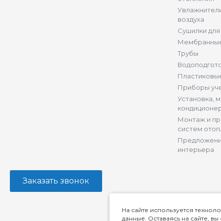
Увлажнители
воздуха
Сушилки для
Мембранные
Трубы
Водоподгот
Пластиковы
Приборы уч
Установка, 
кондиционе
Монтаж и п
систем отоп
Предложени
интерьера
Заказать звонок
На сайте используется техноло
данные. Оставаясь на сайте, в