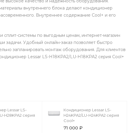
е высокое качество и надежность оборудования.
 материалы внутреннего блока делают кондиционер
расовременного. Внутреннее содержание Cool+ и его
и сплит-системы по выгодным ценам, интернет-магазин
и задачи. Удобный онлайн-заказ позволяет быстро
ельно запланировать монтаж оборудования. Для клиентов
 Кондиционер Lessar LS-H18KPA2/LU-H18KPA2 серия Cool+
ер Lessar LS-
Кондиционер Lessar LS-
LU-H28KPA2 серия
H24KPA2/LU-H24KPA2 серия
Cool+
71 000 ₽