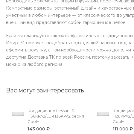
необходимые элементы, опции и функции, обеспечивающи
Компактные размеры, эстетичный дизайн и качественные
уместным в любом интерьере — от классического до ульт
внешний вид представляют собой гармоничное целое.
Если вы планируете заказать эффективные кондиционеры 
Имир174 поможет подобрать подходящий вариант под ваш
оформить покупку, а при необходимости можно дополнит
доступна Доставка ТК по всей России, поэтому заказать
можно из любого региона.
Вас могут заинтересовать
Кондиционер Lessar LS-
Кондицион
H36KPA2/LU-H36KPA2 серия
H28KPA2/
Cool+
Cool+
143 000 ₽
111 000 ₽