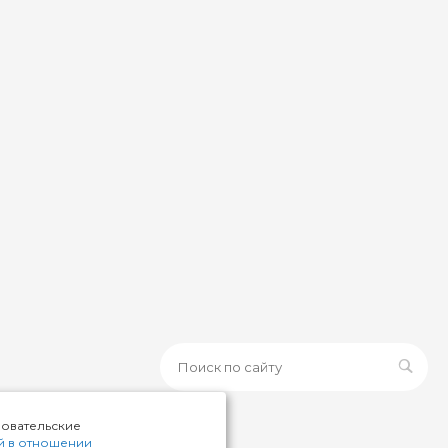
зовательские
й в отношении