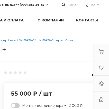
248-85-63; +7 (999) 585-36-65
Поиск
Войти
А И ОПЛАТА
О КОМПАНИИ
КОНТАКТЫ
-63; +7 (999) 585-36-65
оспект Победы, дом 238
0 Cб-Вс: Выходной
нер Lessar LS-H18KPA2/LU-H18KPA2 серия Cool+
l+
55 000 ₽
/
шт
Монтаж кондиционера + 12 000 ₽