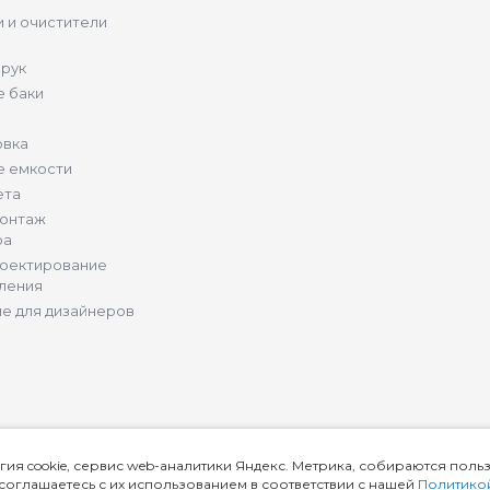
 и очистители
 рук
 баки
овка
е емкости
ета
монтаж
ра
роектирование
ления
е для дизайнеров
гия cookie, сервис web-аналитики Яндекс. Метрика, собираются поль
ы соглашаетесь с их использованием в соответствии с нашей
Политико