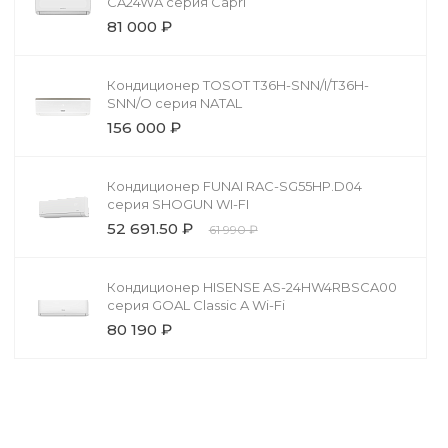
CA24WA серия Capri
81 000 ₽
Кондиционер TOSOT T36H-SNN/I/T36H-
SNN/O серия NATAL
156 000 ₽
Кондиционер FUNAI RAC-SG55HP.D04
серия SHOGUN WI-FI
52 691.50 ₽
61 990 ₽
Кондиционер HISENSE AS-24HW4RBSCA00
серия GOAL Classic A Wi-Fi
80 190 ₽