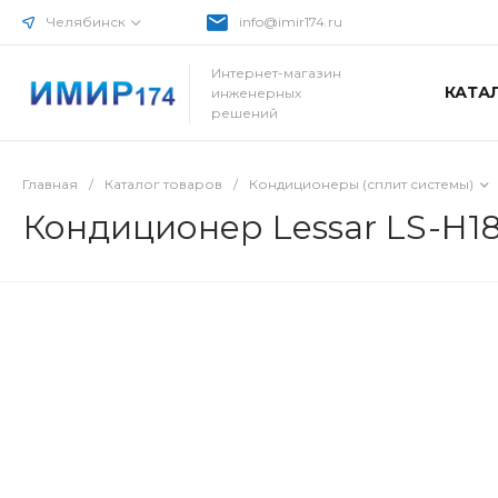
Челябинск
info@imir174.ru
Интернет-магазин
КАТА
инженерных
решений
Главная
/
Каталог товаров
/
Кондиционеры (сплит системы)
Кондиционер Lessar LS-H1