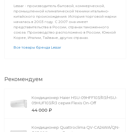
Lessar - производитель бытовой, коммерческой,
промышленной климатической техники итальяно-
китайского происхождения. История торговой марки
началась в 2003 году. С 2007 она имеет
представительства в России, странах таможенного
союза. Производство расположено в России, Южной
Корее, Италии, Тайване, других странах.
Все товары бренда Lessar
Рекомендуем
Кондиционер Haier HSU-09HFF103/R3/HSU-
09HUF103/R3 серия Flexis On-Off
44 000 ₽
Кондиционер Quattroclima QV-CA24WA/QN-