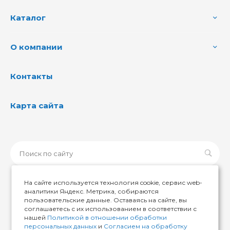
Каталог
О компании
Контакты
Карта сайта
На сайте используется технология cookie, сервис web-
аналитики Яндекс. Метрика, собираются
пользовательские данные. Оставаясь на сайте, вы
© 2026 ИМИР174, Все права защищены
соглашаетесь с их использованием в соответствии с
нашей
Политикой в отношении обработки
персональных данных
и
Согласием на обработку