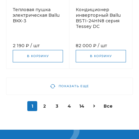
Тепловая пушка
Кондиционер
электрическая Ballu
инверторный Ballu
BKX-3
BSTI-24HN8 серия
Tessey DC
2 190 ₽
/
шт
82 000 ₽
/
шт
В КОРЗИНУ
В КОРЗИНУ
ПОКАЗАТЬ ЕЩЕ
1
2
3
4
14
Все