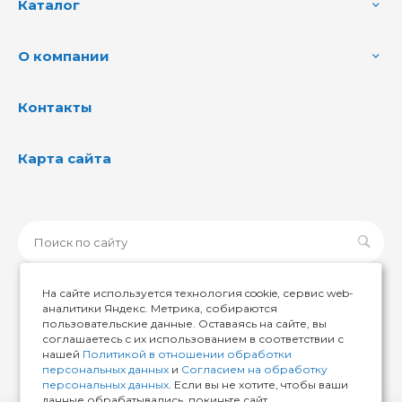
Каталог
О компании
Контакты
Карта сайта
На сайте используется технология cookie, сервис web-
аналитики Яндекс. Метрика, собираются
пользовательские данные. Оставаясь на сайте, вы
© 2026 ИМИР174, Все права защищены
соглашаетесь с их использованием в соответствии с
нашей
Политикой в отношении обработки
персональных данных
и
Согласием на обработку
персональных данных
. Если вы не хотите, чтобы ваши
данные обрабатывались, покиньте сайт.