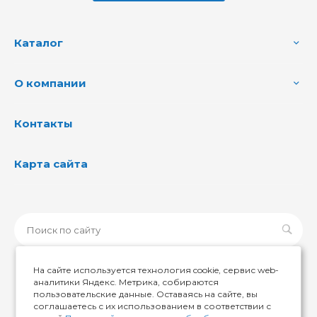
Каталог
О компании
Контакты
Карта сайта
На сайте используется технология cookie, сервис web-
аналитики Яндекс. Метрика, собираются
пользовательские данные. Оставаясь на сайте, вы
© 2026 ИМИР174, Все права защищены
соглашаетесь с их использованием в соответствии с