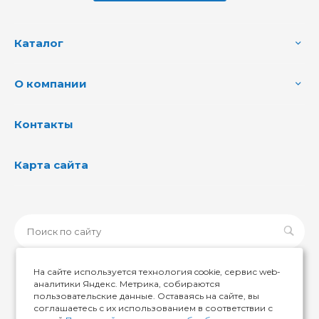
Каталог
О компании
Контакты
Карта сайта
На сайте используется технология cookie, сервис web-
аналитики Яндекс. Метрика, собираются
пользовательские данные. Оставаясь на сайте, вы
© 2026 ИМИР174, Все права защищены
соглашаетесь с их использованием в соответствии с