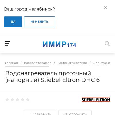
Ваш город Челябинск?
ДА
ИЗМЕНИТЬ
Главная
/
Каталог товаров
/
Водонагреватели
/
Электрическ
Водонагреватель проточный
(напорный) Stiebel Eltron DHC 6
СРАВНИТЬ
ОТЛОЖИТЬ