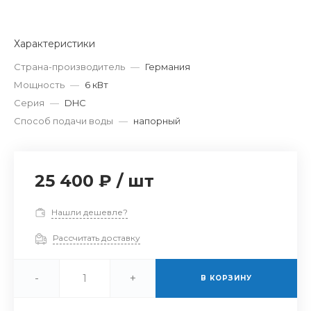
Характеристики
Страна-производитель
—
Германия
Мощность
—
6 кВт
Серия
—
DHC
Способ подачи воды
—
напорный
25 400 ₽
/
шт
Нашли дешевле?
Рассчитать доставку
-
+
В КОРЗИНУ