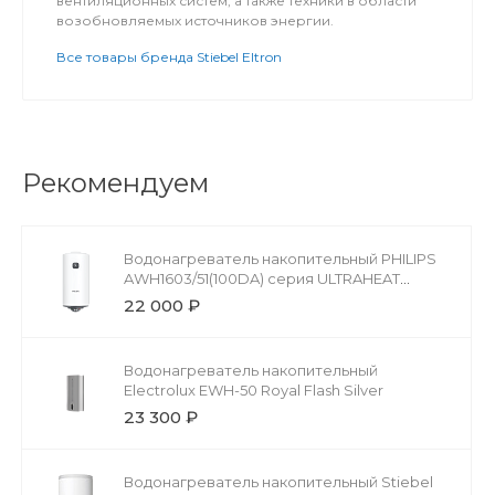
вентиляционных систем, а также техники в области
возобновляемых источников энергии.
Все товары бренда Stiebel Eltron
Рекомендуем
Водонагреватель накопительный PHILIPS
AWH1603/51(100DA) серия ULTRAHEAT
ROUND
22 000 ₽
Водонагреватель накопительный
Electrolux EWH-50 Royal Flash Silver
23 300 ₽
Водонагреватель накопительный Stiebel