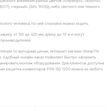
шенного алюминия разных цветов («серебро», «золото»,
8017), «черный» (RAL 9005)), либо светлого или темного
слого человека, по ней спокойно можно ходить.
ину от 150 до 420 мм, длину до 10 м и могут
х производителей.
пления по выгодным ценам, интернет-магазин Имир174
. Удобный онлайн-заказ позволяет быстро оформить
ланировать монтаж оборудования. Для клиентов доступна
вная решетка конвекторов РРА 150-1200 можно из любого