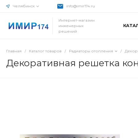
Челябинск
info@imir174.ru
Интернет-магазин
КАТА
инженерных
решений
Главная
/
Каталог товаров
/
Радиаторы отопления
/
Декор
Декоративная решетка кон