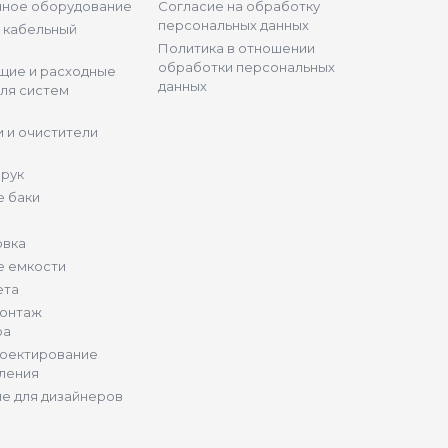
нное оборудование
Согласие на обработку
персональных данных
и кабельный
Политика в отношении
обработки персональных
щие и расходные
данных
ля систем
 и очистители
 рук
 баки
овка
е емкости
ета
монтаж
ра
роектирование
ления
е для дизайнеров