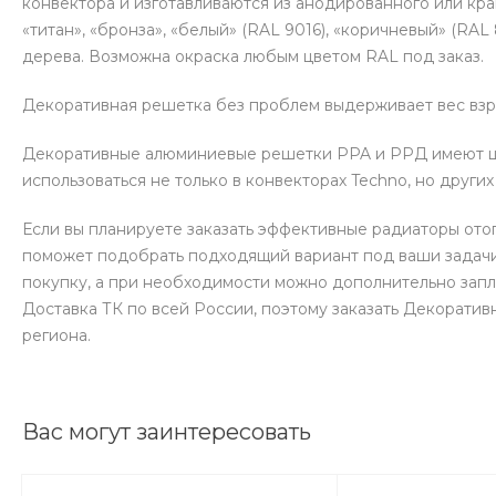
конвектора и изготавливаются из анодированного или кра
«титан», «бронза», «белый» (RAL 9016), «коричневый» (RAL 
дерева. Возможна окраска любым цветом RAL под заказ.
Декоративная решетка без проблем выдерживает вес взро
Декоративные алюминиевые решетки PPA и РРД имеют шир
использоваться не только в конвекторах Techno, но други
Если вы планируете заказать эффективные радиаторы ото
поможет подобрать подходящий вариант под ваши задачи
покупку, а при необходимости можно дополнительно зап
Доставка ТК по всей России, поэтому заказать Декорати
региона.
Вас могут заинтересовать