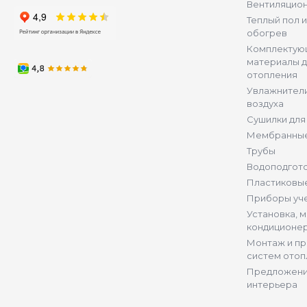
Вентиляцио
Теплый пол 
обогрев
Комплектую
материалы д
отопления
Увлажнители
воздуха
Сушилки для
Мембранные
Трубы
Водоподгот
Пластиковы
Приборы уч
Установка, 
кондиционе
Монтаж и п
систем отоп
Предложени
интерьера