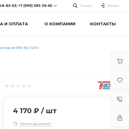
248-85-63; +7 (999) 585-36-65
Поиск
Войти
А И ОПЛАТА
О КОМПАНИИ
КОНТАКТЫ
-63; +7 (999) 585-36-65
оспект Победы, дом 238
0 Cб-Вс: Выходной
кторов РРА 150-1200
4 170 ₽
/
шт
Нашли дешевле?