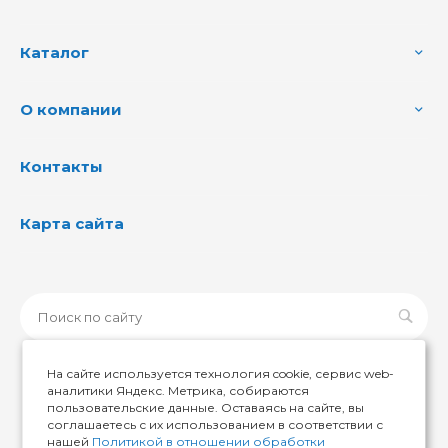
Каталог
О компании
Контакты
Карта сайта
На сайте используется технология cookie, сервис web-
аналитики Яндекс. Метрика, собираются
пользовательские данные. Оставаясь на сайте, вы
© 2026 ИМИР174, Все права защищены
соглашаетесь с их использованием в соответствии с
нашей
Политикой в отношении обработки