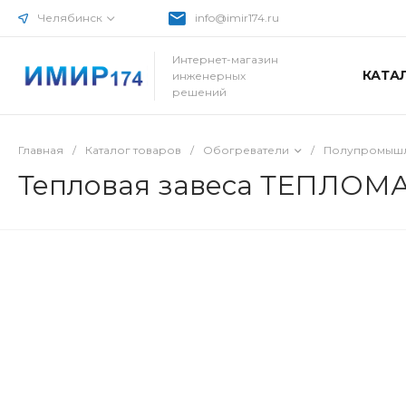
Челябинск
info@imir174.ru
Интернет-магазин
КАТА
инженерных
решений
Главная
/
Каталог товаров
/
Обогреватели
/
Полупромышл
Тепловая завеса ТЕПЛОМА