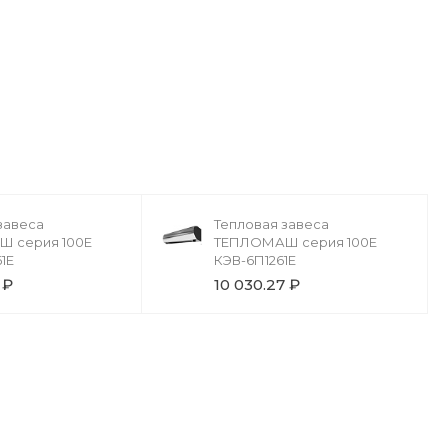
завеса
Тепловая завеса
 серия 100Е
ТЕПЛОМАШ серия 100Е
1Е
КЭВ-6П1261Е
 ₽
10 030.27 ₽