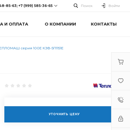
248-85-63; +7 (999) 585-36-65
Поиск
Войти
А И ОПЛАТА
О КОМПАНИИ
КОНТАКТЫ
-63; +7 (999) 585-36-65
оспект Победы, дом 238
0 Cб-Вс: Выходной
ТЕПЛОМАШ серия 100Е КЭВ-5П1151Е
УТОЧНИТЬ ЦЕНУ