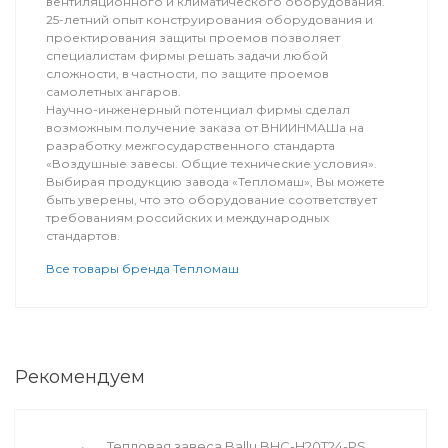
вентиляционного и климатического оборудования.
25-летний опыт конструирования оборудования и
проектирования защиты проемов позволяет
специалистам фирмы решать задачи любой
сложности, в частности, по защите проемов
самолетных ангаров.
Научно-инженерный потенциал фирмы сделал
возможным получение заказа от ВНИИНМАШа на
разработку межгосударственного стандарта
«Воздушные завесы. Общие технические условия».
Выбирая продукцию завода «Тепломаш», Вы можете
быть уверены, что это оборудование соответствует
требованиям российских и международных
стандартов.
Все товары бренда Тепломаш
Рекомендуем
Тепловая завеса Ballu BHC-H20T24-PS