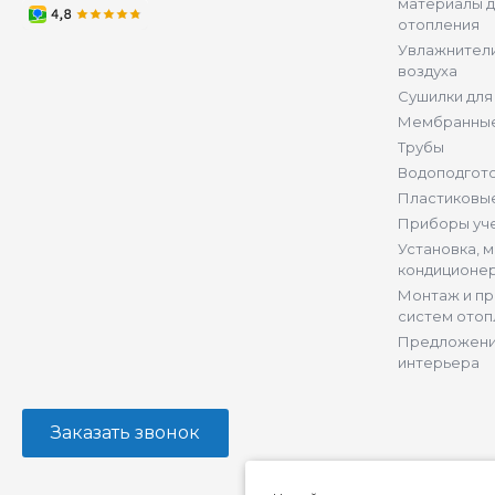
материалы д
отопления
Увлажнители
воздуха
Сушилки для
Мембранные
Трубы
Водоподгот
Пластиковы
Приборы уч
Установка, 
кондиционе
Монтаж и п
систем отоп
Предложени
интерьера
Заказать звонок