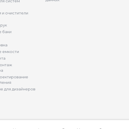
ля систем
 и очистители
 рук
 баки
овка
е емкости
ета
монтаж
ра
роектирование
ления
е для дизайнеров