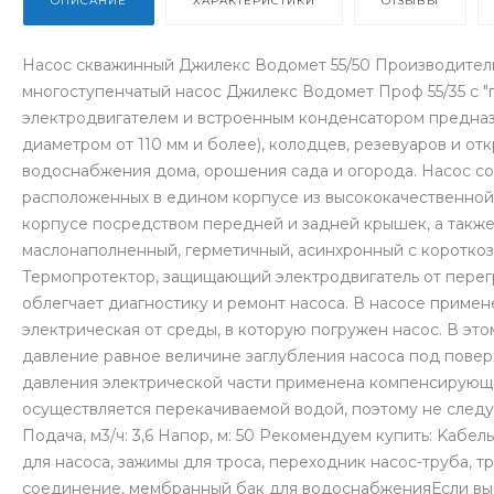
ОПИСАНИЕ
ХАРАКТЕРИСТИКИ
ОТЗЫВЫ
Насос скважинный Джилекс Водомет 55/50 Производител
многоступенчатый насос Джилекс Водомет Проф 55/35 с 
электродвигателем и встроенным конденсатором предназ
диаметром от 110 мм и более), колодцев, резевуаров и о
водоснабжения дома, орошения сада и огорода. Насос сос
расположенных в едином корпусе из высококачественно
корпусе посредством передней и задней крышек, а также
маслонаполненный, герметичный, асинхронный с коротко
Термопротектор, защищающий электродвигатель от перегр
облегчает диагностику и ремонт насоса. В насосе примен
электрическая от среды, в которую погружен насос. В эт
давление равное величине заглубления насоса под повер
давления электрической части применена компенсирующ
осуществляется перекачиваемой водой, поэтому не следуе
Подача, м3/ч: 3,6 Напор, м: 50 Рекомендуем купить: Kабе
для насоса, зажимы для троса, переходник насос-труба, т
соединение, мембранный бак для водоснабженияЕсли вы 