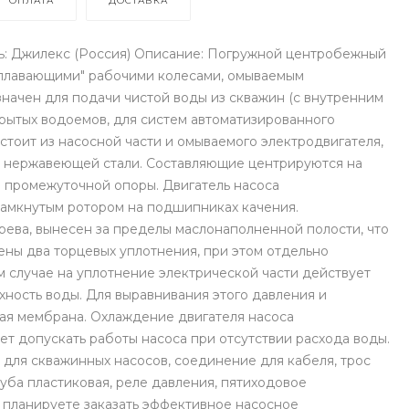
ОПЛАТА
ДОСТАВКА
ь: Джилекс (Россия) Описание: Погружной центробежный
"плавающими" рабочими колесами, омываемым
начен для подачи чистой воды из скважин (с внутренним
ткрытых водоемов, для систем автоматизированного
тоит из насосной части и омываемого электродвигателя,
й нержавеющей стали. Составляющие центрируются на
 промежуточной опоры. Двигатель насоса
замкнутым ротором на подшипниках качения.
ева, вынесен за пределы маслонаполненной полости, что
ены два торцевых уплотнения, при этом отдельно
ом случае на уплотнение электрической части действует
хность воды. Для выравнивания этого давления и
ая мембрана. Охлаждение двигателя насоса
т допускать работы насоса при отсутствии расхода воды.
ль для скважинных насосов, соединение для кабеля, трос
руба пластиковая, реле давления, пятиходовое
планируете заказать эффективное насосное