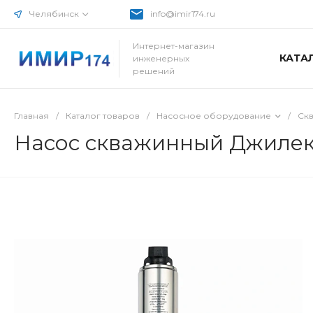
Челябинск
info@imir174.ru
Интернет-магазин
КАТА
инженерных
решений
Главная
/
Каталог товаров
/
Насосное оборудование
/
Ск
Насос скважинный Джилек