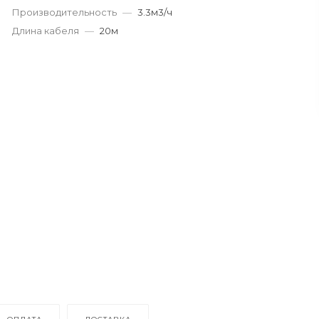
Производительность
—
3.3м3/ч
Длина кабеля
—
20м