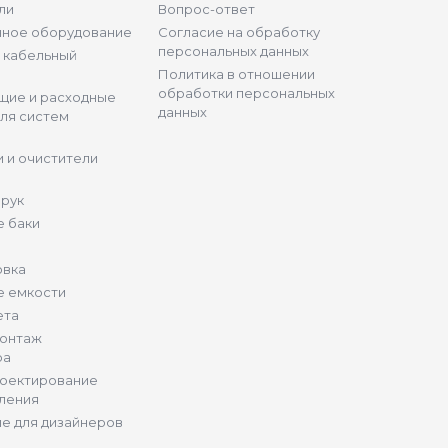
ли
Вопрос-ответ
нное оборудование
Согласие на обработку
персональных данных
и кабельный
Политика в отношении
обработки персональных
щие и расходные
данных
ля систем
 и очистители
 рук
 баки
овка
е емкости
ета
монтаж
ра
роектирование
ления
е для дизайнеров