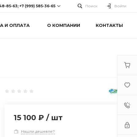
248-85-63; +7 (999) 585-36-65
Поиск
Войти
А И ОПЛАТА
О КОМПАНИИ
КОНТАКТЫ
-63; +7 (999) 585-36-65
оспект Победы, дом 238
0 Cб-Вс: Выходной
15 100 ₽
/
шт
Нашли дешевле?