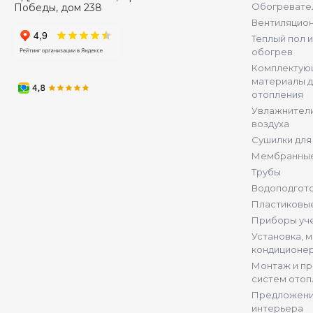
Обогревате
Победы, дом 238
Вентиляцио
Теплый пол 
обогрев
Комплектую
материалы д
отопления
Увлажнители
воздуха
Сушилки для
Мембранные
Трубы
Водоподгот
Пластиковы
Приборы уч
Установка, 
кондиционе
Монтаж и п
систем отоп
Предложени
интерьера