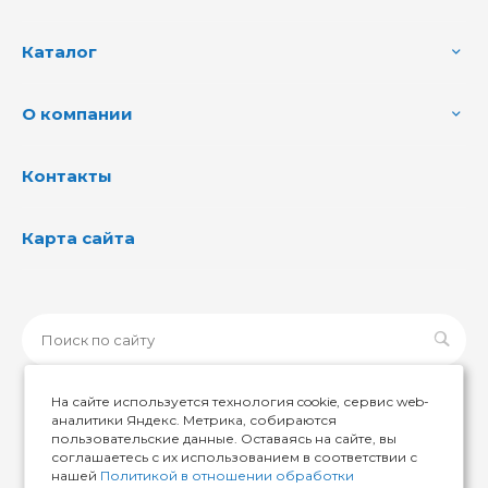
Каталог
О компании
Контакты
Карта сайта
На сайте используется технология cookie, сервис web-
аналитики Яндекс. Метрика, собираются
пользовательские данные. Оставаясь на сайте, вы
© 2026 ИМИР174, Все права защищены
соглашаетесь с их использованием в соответствии с
нашей
Политикой в отношении обработки